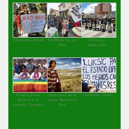
Vale mata, Brasil
Tía María no va !
Orinoco,
Perú
Venezuela
Pueblo Shuar
defensora de la
Caimanes, Chile
dice no a la
tierra, Melchora,
minería, Ecuador
Perú