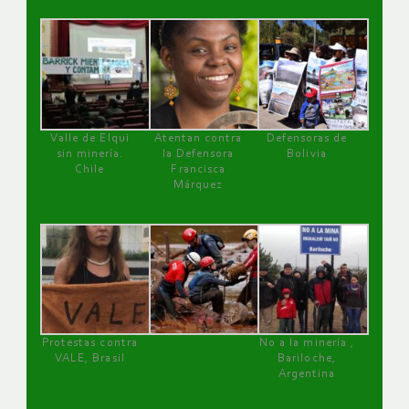
Valle de Elqui
Atentan contra
Defensoras de
sin minería.
la Defensora
Bolivia
Chile
Francisca
Márquez
Protestas contra
No a la minería ,
VALE, Brasil
Bariloche,
Argentina