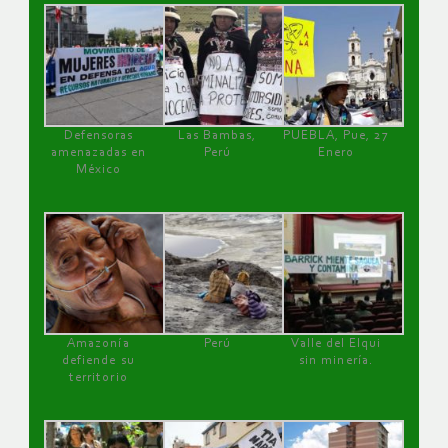
Defensoras
Las Bambas,
PUEBLA, Pue, 27
amenazadas en
Perú
Enero
México
Amazonía
Perú
Valle del Elqui
defiende su
sin minería.
territorio