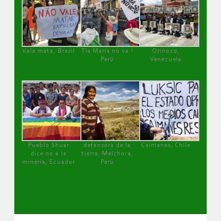
Vale mata, Brasil
Tía María no va !
Orinoco,
Perú
Venezuela
Pueblo Shuar
defensora de la
Caimanes, Chile
dice no a la
tierra, Melchora,
minería, Ecuador
Perú