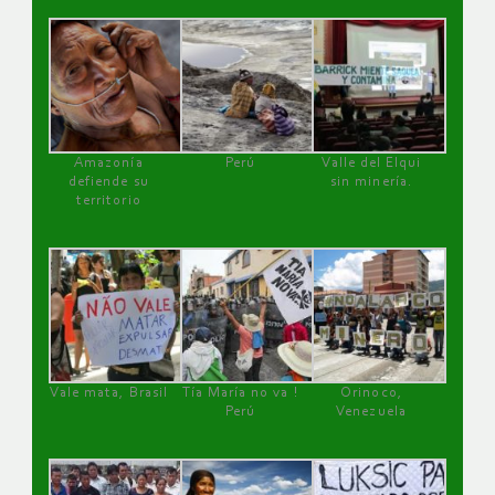
Amazonía
Perú
Valle del Elqui
defiende su
sin minería.
territorio
Vale mata, Brasil
Tía María no va !
Orinoco,
Perú
Venezuela