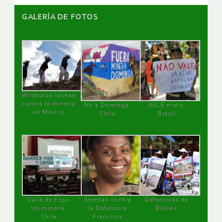
GALERÌA DE FOTOS
Wirakutas luchan
contra la minería
No a Dominga,
VALE mata,
en México
Chile
Brasil
Valle de Elqui
Atentan contra
Defensoras de
sin minería.
la Defensora
Bolivia
Chile
Francisca