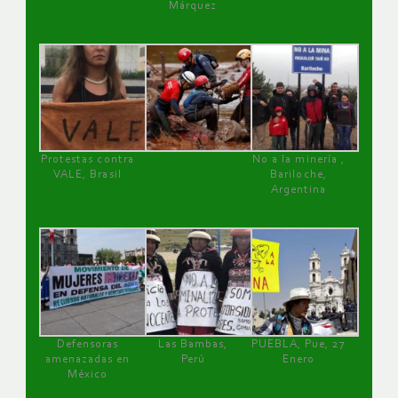
Márquez
Protestas contra
No a la minería ,
VALE, Brasil
Bariloche,
Argentina
Defensoras
Las Bambas,
PUEBLA, Pue, 27
amenazadas en
Perú
Enero
México