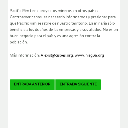
Pacific Rim tiene proyectos mineros en otros países
Centroamericanos, es necesario informarnos y presionar para
que Pacific Rim se retire de nuestro territorio. La minería sólo
beneficia a los dueños de las empresas y a sus aliados. No es un
buen negocio para el país y es una agresión contra la
población.
Más información:
Alexis@cispes.org
,
www.nisgua.org
Navegador
ENTRADA ANTERIOR
ENTRADA SIGUIENTE
de
artículos