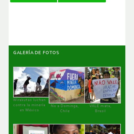
de
artículos
GALERÌA DE FOTOS
Wirakutas luchan
contra la minería
No a Dominga,
VALE mata,
en México
Chile
Brasil