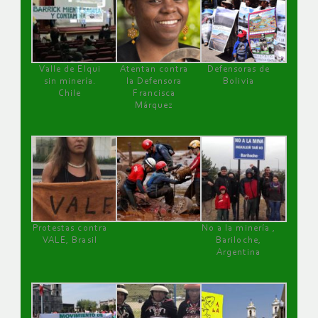
Valle de Elqui
Atentan contra
Defensoras de
sin minería.
la Defensora
Bolivia
Chile
Francisca
Márquez
Protestas contra
No a la minería ,
VALE, Brasil
Bariloche,
Argentina