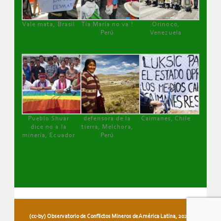
Vale mata, Brasil
Tía María no va !
Orinoco,
Perú
Venezuela
Pueblo Shuar
defensora de la
Caimanes, Chile
dice no a la
tierra, Melchora,
minería, Ecuador
Perú
(cc-by) Observatorio de Conflictos Mineros de América Latina, 2026