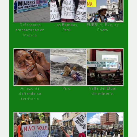
Defensoras
Las Bambas,
PUEBLA, Pue, 27
amenazadas en
Perú
Enero
México
Amazonía
Perú
Valle del Elqui
defiende su
sin minería.
territorio