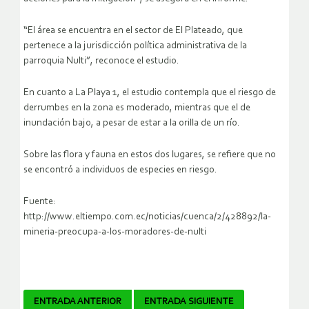
“El área se encuentra en el sector de El Plateado, que
pertenece a la jurisdicción política administrativa de la
parroquia Nulti”, reconoce el estudio.
En cuanto a La Playa 1, el estudio contempla que el riesgo de
derrumbes en la zona es moderado, mientras que el de
inundación bajo, a pesar de estar a la orilla de un río.
Sobre las flora y fauna en estos dos lugares, se refiere que no
se encontró a individuos de especies en riesgo.
Fuente:
http://www.eltiempo.com.ec/noticias/cuenca/2/428892/la-
mineria-preocupa-a-los-moradores-de-nulti
Navegador
ENTRADA ANTERIOR
ENTRADA SIGUIENTE