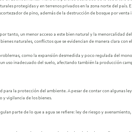
aturales protegidas y en terrenos privados en la zona norte del país.
scortezador de pino, además de la destrucción de bosque por venta i
y, por tanto, un menor acceso a este bien natural y la menorcalidad 
s bienes naturales, conflictos que se evidencian de manera clara con e
problemas, como la expansión desmedida y poco regulada del monocu
n un uso inadecuado del suelo, afectando también la producción cam
ad para la protección del ambiente. A pesar de contar con algunas le
 y vigilancia de los bienes.
ulan parte de lo que a agua se refiere: ley de riesgo y avenamiento,