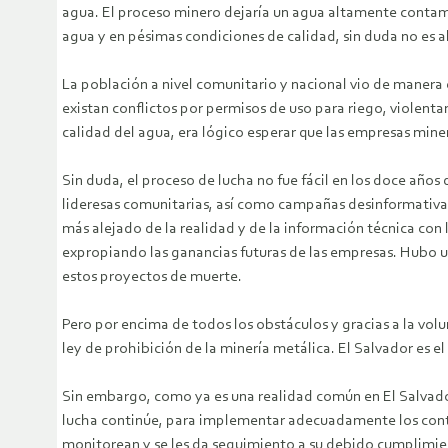
agua. El proceso minero dejaría un agua altamente contami
agua y en pésimas condiciones de calidad, sin duda no es a
La población a nivel comunitario y nacional vio de maner
existan conflictos por permisos de uso para riego, violent
calidad del agua, era lógico esperar que las empresas mine
Sin duda, el proceso de lucha no fue fácil en los doce años
lideresas comunitarias, así como campañas desinformativa
más alejado de la realidad y de la información técnica con
expropiando las ganancias futuras de las empresas. Hubo un
estos proyectos de muerte.
Pero por encima de todos los obstáculos y gracias a la vol
ley de prohibición de la minería metálica. El Salvador es el
Sin embargo, como ya es una realidad común en El Salvador,
lucha continúe, para implementar adecuadamente los conteni
monitorean y se les da seguimiento a su debido cumplimie