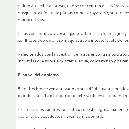
redujo a 21 mil hectáreas, que se concentran en las áreas n
bosque, por efecto de plagas como la roya y el gorgojo de
monocultivos.
Estas cuestiones provocan que se altere el ciclo del agua 
conflictos debido al uso inequitativo e insustentable de lo
Relacionados con la cuestión del agua encontramos otros 
industrias que sobre explotan el agua, contaminan y hace
El papel del gobierno
Estos hechos se ven agravados por la débil institucionalid
debido a la falta de capacidad del Estado en el seguimiento
Existen varios cuerpos normativos que de alguna manera reg
nacional de acueductos y alcantarillados, etc.