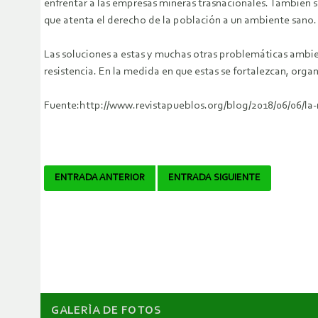
enfrentar a las empresas mineras trasnacionales. También s
que atenta el derecho de la población a un ambiente sano.
Las soluciones a estas y muchas otras problemáticas ambie
resistencia. En la medida en que estas se fortalezcan, orga
Fuente:http://www.revistapueblos.org/blog/2018/06/06/la-
Navegador
ENTRADA ANTERIOR
ENTRADA SIGUIENTE
de
artículos
GALERÌA DE FOTOS