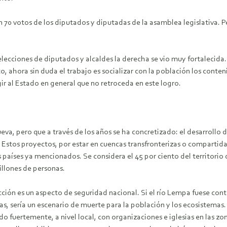
70 votos de los diputados y diputadas de la asamblea legislativa. Per
lecciones de diputados y alcaldes la derecha se vio muy fortalecida.
to, ahora sin duda el trabajo es socializar con la población los conte
ir al Estado en general que no retroceda en este logro.
a, pero que a través de los años se ha concretizado: el desarrollo d
stos proyectos, por estar en cuencas transfronterizas o compartidas
países ya mencionados. Se considera el 45 por ciento del territorio d
llones de personas.
tección es un aspecto de seguridad nacional. Si el río Lempa fuese c
s, sería un escenario de muerte para la población y los ecosistemas. 
 fuertemente, a nivel local, con organizaciones e iglesias en las zo