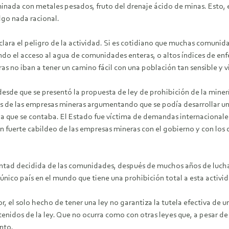
nada con metales pesados, fruto del drenaje ácido de minas. Esto, 
lgo nada racional.
a clara el peligro de la actividad. Si es cotidiano que muchas com
ando el acceso al agua de comunidades enteras, o altos índices de enf
ras no iban a tener un camino fácil con una población tan sensible y 
 desde que se presentó la propuesta de ley de prohibición de la miner
s de las empresas mineras argumentando que se podía desarrollar un
 la que se contaba. El Estado fue víctima de demandas internacional
 fuerte cabildeo de las empresas mineras con el gobierno y con los 
untad decidida de las comunidades, después de muchos años de lucha 
 único país en el mundo que tiene una prohibición total a esta activi
 el solo hecho de tener una ley no garantiza la tutela efectiva de un
dos de la ley. Que no ocurra como con otras leyes que, a pesar de e
nto.