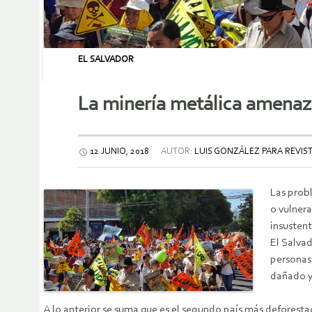
EL SALVADOR
La minería metálica amenaza
12 JUNIO, 2018
AUTOR:
LUIS GONZÁLEZ PARA REVIS
Las prob
o vulner
insustent
El Salva
personas
dañado y
A lo anterior se suma que es el segundo país más deforesta