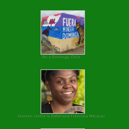
No a Dominga, Chile
Atentan contra la Defensora Francisca Márquez