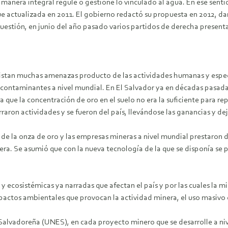
 manera integral regule o gestione lo vinculado al agua. En ese senti
e actualizada en 2011. El gobierno redactó su propuesta en 2012, dan
 cuestión, en junio del año pasado varios partidos de derecha presen
 existan muchas amenazas producto de las actividades humanas y espe
s contaminantes a nivel mundial. En El Salvador ya en décadas pasada
que la concentración de oro en el suelo no era la suficiente para re
aron actividades y se fueron del país, llevándose las ganancias y d
 de la onza de oro y las empresas mineras a nivel mundial prestaron 
ra. Se asumió que con la nueva tecnología de la que se disponía se p
 ecosistémicas ya narradas que afectan el país y por las cuales la mi
 impactos ambientales que provocan la actividad minera, el uso masivo
alvadoreña (UNES), en cada proyecto minero que se desarrolle a nivel 