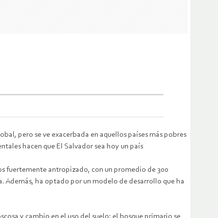
obal, pero se ve exacerbada en aquellos países más pobres
ntales hacen que El Salvador sea hoy un país
dos fuertemente antropizado, con un promedio de 300
ca. Además, ha optado por un modelo de desarrollo que ha
scosa y cambio en el uso del suelo; el bosque primario se