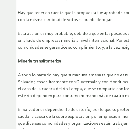
Hay que tener en cuenta que la propuesta fue aprobada con 
con la misma cantidad de votos se puede derogar.
Esta acción es muy probable, debido a que en las pasadas e
un aliado de empresas minería a nivel internacional. Por es
comunidades se garantice su cumplimiento, y, a la vez, exig
Minería transfronteriza
A todo lo narrado hay que sumar una amenaza que no es nuev
Salvador, específicamente con Guatemala y con Honduras. E
el caso de la cuenca del río Lempa, que se comparte con los 
este río dependen para consumo humano más de cuatro mi
El Salvador es dependiente de este río, por lo que su pro
caudal a causa de la sobre explotación por empresas minera
que diversas comunidades y organizaciones están trabajando