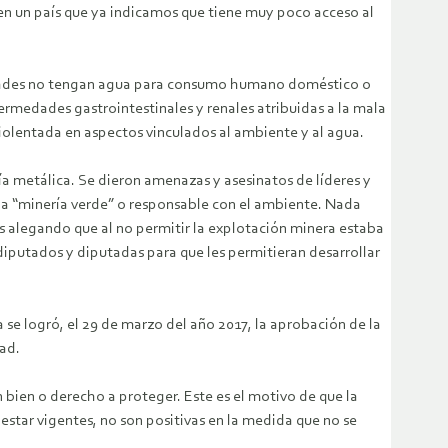
en un país que ya indicamos que tiene muy poco acceso al
unidades no tengan agua para consumo humano doméstico o
ermedades gastrointestinales y renales atribuidas a la mala
violentada en aspectos vinculados al ambiente y al agua.
ía metálica. Se dieron amenazas y asesinatos de líderes y
a “minería verde” o responsable con el ambiente. Nada
es alegando que al no permitir la explotación minera estaba
diputados y diputadas para que les permitieran desarrollar
se logró, el 29 de marzo del año 2017, la aprobación de la
dad.
 bien o derecho a proteger. Este es el motivo de que la
star vigentes, no son positivas en la medida que no se