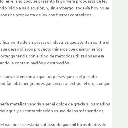
do, en el año 2006 se presentó la primera propuesta de ley
do inicio a su discusión, y, sin embargo, todavía hoy no se
taron una propuesta de ley con fuertes contenidos.
cíficamente de empresas e industrias que atentan contra el
s se desarrollaron proyecto mineros que dejaron serios
portar ganancia con el tipo de métodos utilizados en esa
ejando la contaminación y destrucción.
de nuevo atención a aquellos países que en el pasado
odrían obtener grandes ganancias al extraer el oro, aunque
nería metálica vendría a ser el golpe de gracia a los medios
 del agua y su contaminación es uno de los más sentidos.
nacional se estarían utilizando 900 mil litros diarios de