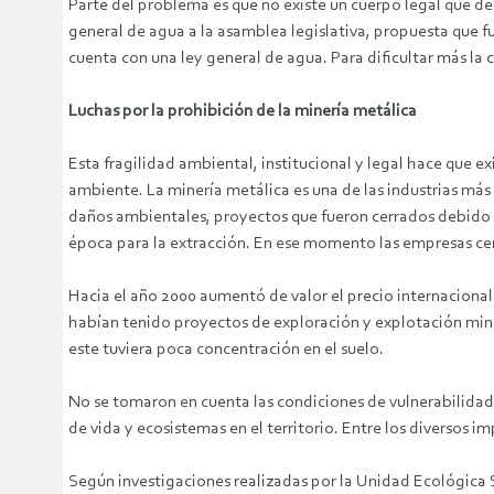
Parte del problema es que no existe un cuerpo legal que de
general de agua a la asamblea legislativa, propuesta que fu
cuenta con una ley general de agua. Para dificultar más la
Luchas por la prohibición de la minería metálica
Esta fragilidad ambiental, institucional y legal hace que
ambiente. La minería metálica es una de las industrias má
daños ambientales, proyectos que fueron cerrados debido a 
época para la extracción. En ese momento las empresas cerr
Hacia el año 2000 aumentó de valor el precio internacional
habían tenido proyectos de exploración y explotación mine
este tuviera poca concentración en el suelo.
No se tomaron en cuenta las condiciones de vulnerabilidad y
de vida y ecosistemas en el territorio. Entre los diversos
Según investigaciones realizadas por la Unidad Ecológica S