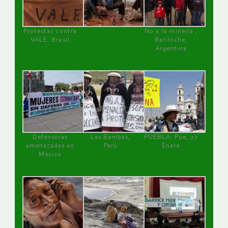
Protestas contra
No a la minería ,
VALE, Brasil
Bariloche,
Argentina
Defensoras
Las Bambas,
PUEBLA, Pue, 27
amenazadas en
Perú
Enero
México