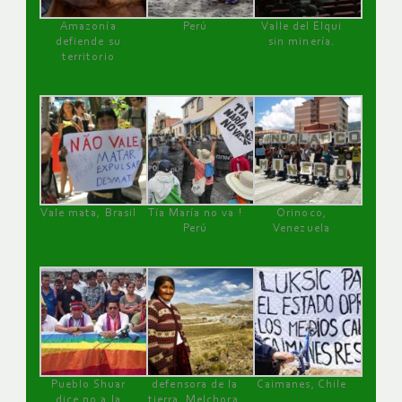
Amazonía
Perú
Valle del Elqui
defiende su
sin minería.
territorio
Vale mata, Brasil
Tía María no va !
Orinoco,
Perú
Venezuela
Pueblo Shuar
defensora de la
Caimanes, Chile
dice no a la
tierra, Melchora,