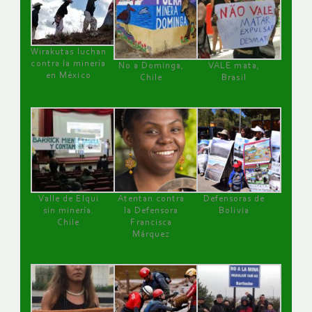
Wirakutas luchan
contra la minería
No a Dominga,
VALE mata,
en México
Chile
Brasil
Valle de Elqui
Atentan contra
Defensoras de
sin minería.
la Defensora
Bolivia
Chile
Francisca
Márquez