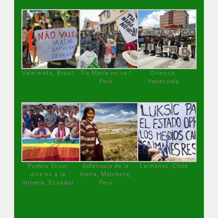
Vale mata, Brasil
Tía María no va !
Orinoco,
Perú
Venezuela
Pueblo Shuar
defensora de la
Caimanes, Chile
dice no a la
tierra, Melchora,
minería, Ecuador
Perú