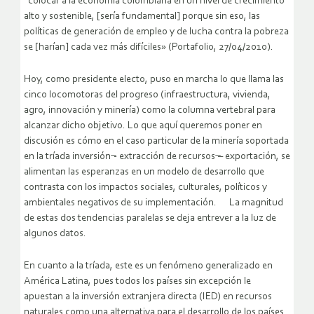
“colocar a la economía colombiana en un nivel de crecimiento
alto y sostenible, [sería fundamental] porque sin eso, las
políticas de generación de empleo y de lucha contra la pobreza
se [harían] cada vez más difíciles» (Portafolio, 27/04/2010).
Hoy, como presidente electo, puso en marcha lo que llama las
cinco locomotoras del progreso (infraestructura, vivienda,
agro, innovación y minería) como la columna vertebral para
alcanzar dicho objetivo. Lo que aquí queremos poner en
discusión es cómo en el caso particular de la minería soportada
en la tríada inversión ̶- extracción de recursos ̶– exportación, se
alimentan las esperanzas en un modelo de desarrollo que
contrasta con los impactos sociales, culturales, políticos y
ambientales negativos de su implementación. La magnitud
de estas dos tendencias paralelas se deja entrever a la luz de
algunos datos.
En cuanto a la tríada, este es un fenómeno generalizado en
América Latina, pues todos los países sin excepción le
apuestan a la inversión extranjera directa (IED) en recursos
naturales como una alternativa para el desarrollo de los países.