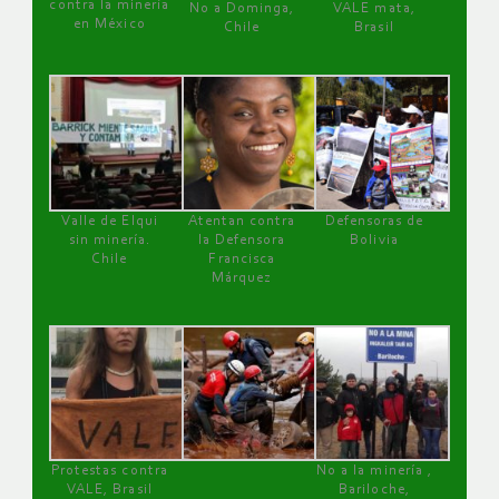
contra la minería
No a Dominga,
VALE mata,
en México
Chile
Brasil
Valle de Elqui
Atentan contra
Defensoras de
sin minería.
la Defensora
Bolivia
Chile
Francisca
Márquez
Protestas contra
No a la minería ,
VALE, Brasil
Bariloche,