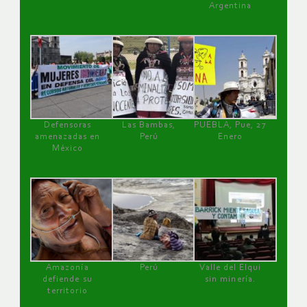
Argentina
Defensoras
Las Bambas,
PUEBLA, Pue, 27
amenazadas en
Perú
Enero
México
Amazonía
Perú
Valle del Elqui
defiende su
sin minería.
territorio