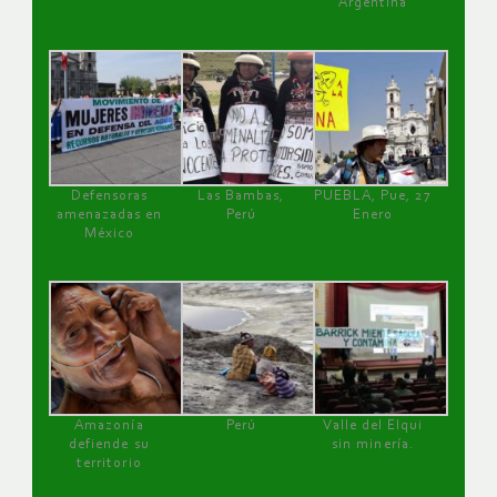
Argentina
Defensoras
Las Bambas,
PUEBLA, Pue, 27
amenazadas en
Perú
Enero
México
Amazonía
Perú
Valle del Elqui
defiende su
sin minería.
territorio