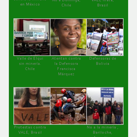
No a Dominga,
VALE mata,
en México
Chile
Brasil
Valle de Elqui
Atentan contra
Defensoras de
sin minería.
la Defensora
Bolivia
Chile
Francisca
Márquez
Protestas contra
No a la minería ,
VALE, Brasil
Bariloche,