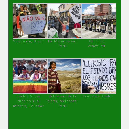
Vale mata, Brasil
Tía María no va !
Orinoco,
Perú
Venezuela
Pueblo Shuar
defensora de la
Caimanes, Chile
dice no a la
tierra, Melchora,
minería, Ecuador
Perú