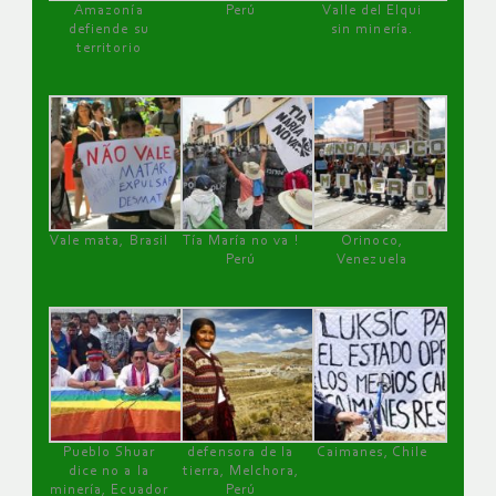
Amazonía
Perú
Valle del Elqui
defiende su
sin minería.
territorio
Vale mata, Brasil
Tía María no va !
Orinoco,
Perú
Venezuela
Pueblo Shuar
defensora de la
Caimanes, Chile
dice no a la
tierra, Melchora,
minería, Ecuador
Perú