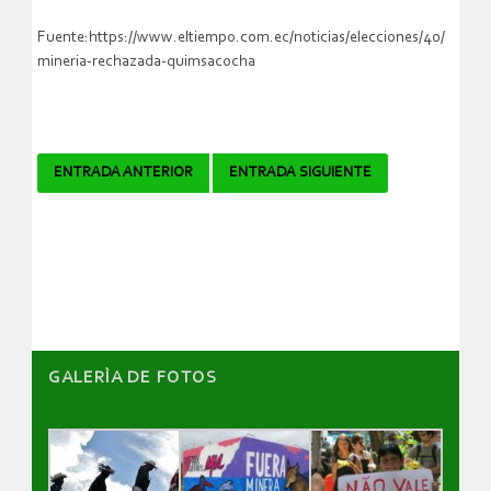
Fuente:https://www.eltiempo.com.ec/noticias/elecciones/40/
mineria-rechazada-quimsacocha
Navegador
ENTRADA ANTERIOR
ENTRADA SIGUIENTE
de
artículos
GALERÌA DE FOTOS