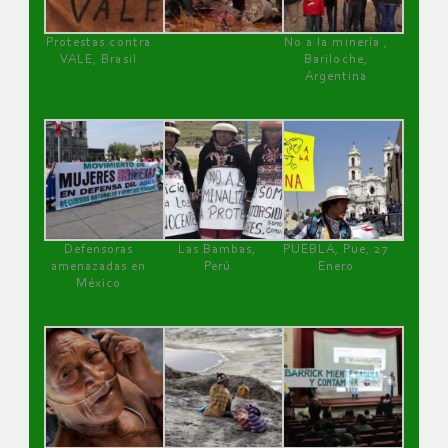
Protestas contra
No a la minería ,
VALE, Brasil
Bariloche,
Argentina
Defensoras
Las Bambas,
PUEBLA, Pue, 27
amenazadas en
Perú
Enero
México