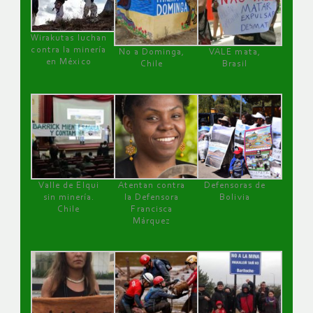
Wirakutas luchan
contra la minería
No a Dominga,
VALE mata,
en México
Chile
Brasil
Valle de Elqui
Atentan contra
Defensoras de
sin minería.
la Defensora
Bolivia
Chile
Francisca
Márquez