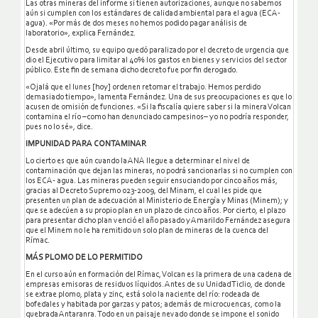
Las otras mineras del informe sí tienen autorizaciones, aunque no sabemos
aún si cumplen con los estándares de calidad ambiental para el agua (ECA-
agua). «Por más de dos meses no hemos podido pagar análisis de
laboratorio», explica Fernández.
Desde abril último, su equipo quedó paralizado por el decreto de urgencia que
dio el Ejecutivo para limitar al 40% los gastos en bienes y servicios del sector
público. Este fin de semana dicho decreto fue por fin derogado.
«Ojalá que el lunes [hoy] ordenen retomar el trabajo. Hemos perdido
demasiado tiempo», lamenta Fernández. Una de sus preocupaciones es que lo
acusen de omisión de funciones. «Si la fiscalía quiere saber si la minera Volcan
contamina el río –como han denunciado campesinos– yo no podría responder,
pues no lo sé», dice.
IMPUNIDAD PARA CONTAMINAR
Lo cierto es que aún cuando la ANA llegue a determinar el nivel de
contaminación que dejan las mineras, no podrá sancionarlas si no cumplen con
los ECA- agua. Las mineras pueden seguir ensuciando por cinco años más,
gracias al Decreto Supremo 023-2009, del Minam, el cual les pide que
presenten un plan de adecuación al Ministerio de Energía y Minas (Minem); y
que se adecúen a su propio plan en un plazo de cinco años. Por cierto, el plazo
para presentar dicho plan venció el año pasado y Amarildo Fernández asegura
que el Minem no le ha remitido un solo plan de mineras de la cuenca del
Rímac.
MÁS PLOMO DE LO PERMITIDO
En el curso aún en formación del Rímac, Volcan es la primera de una cadena de
empresas emisoras de residuos líquidos. Antes de su Unidad Ticlio, de donde
se extrae plomo, plata y zinc, está solo la naciente del río: rodeada de
bofedales y habitada por garzas y patos; además de microcuencas, como la
quebrada Antaranra. Todo en un paisaje nevado donde se impone el sonido