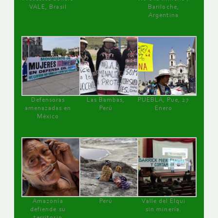
VALE, Brasil
Bariloche,
Argentina
Defensoras
Las Bambas,
PUEBLA, Pue, 27
amenazadas en
Perú
Enero
México
Amazonía
Perú
Valle del Elqui
defiende su
sin minería.
territorio