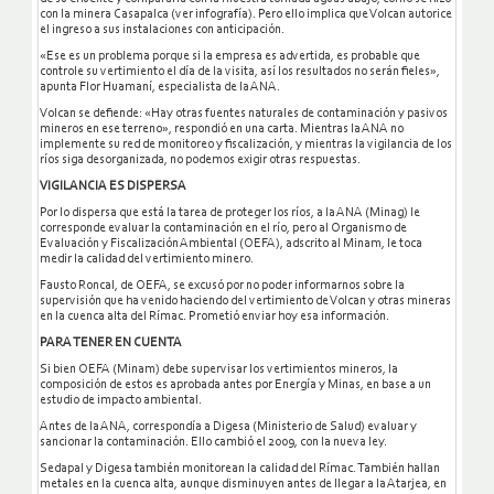
con la minera Casapalca (ver infografía). Pero ello implica que Volcan autorice
el ingreso a sus instalaciones con anticipación.
«Ese es un problema porque si la empresa es advertida, es probable que
controle su vertimiento el día de la visita, así los resultados no serán fieles»,
apunta Flor Huamaní, especialista de la ANA.
Volcan se defiende: «Hay otras fuentes naturales de contaminación y pasivos
mineros en ese terreno», respondió en una carta. Mientras la ANA no
implemente su red de monitoreo y fiscalización, y mientras la vigilancia de los
ríos siga desorganizada, no podemos exigir otras respuestas.
VIGILANCIA ES DISPERSA
Por lo dispersa que está la tarea de proteger los ríos, a la ANA (Minag) le
corresponde evaluar la contaminación en el río, pero al Organismo de
Evaluación y Fiscalización Ambiental (OEFA), adscrito al Minam, le toca
medir la calidad del vertimiento minero.
Fausto Roncal, de OEFA, se excusó por no poder informarnos sobre la
supervisión que ha venido haciendo del vertimiento de Volcan y otras mineras
en la cuenca alta del Rímac. Prometió enviar hoy esa información.
PARA TENER EN CUENTA
Si bien OEFA (Minam) debe supervisar los vertimientos mineros, la
composición de estos es aprobada antes por Energía y Minas, en base a un
estudio de impacto ambiental.
Antes de la ANA, correspondía a Digesa (Ministerio de Salud) evaluar y
sancionar la contaminación. Ello cambió el 2009, con la nueva ley.
Sedapal y Digesa también monitorean la calidad del Rímac. También hallan
metales en la cuenca alta, aunque disminuyen antes de llegar a la Atarjea, en