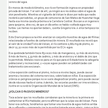
sereno del agua.
En menos de medio kilómetro, ese río en formación ingresa en propiedad
privada de Volcan. Y al salir de allí, ya ningún ave revolotea sobre el agua de
olor penetrante. Mientras al vigilante de Volcan le dicen por radio que nadie
recibirá a periodistas, un grupo de comuneros de San Mateo de Huanchar llega
hasta esa misma caseta próxima a la Carretera Central. Buscan a un ingeniero
para quejarse, otra vez, de que un día antes se había «soltado agua muy
turbia. Las llamas no querían beber», cuenta Gregorio Isla. A ellos tampoco los
reciben.
Este Diario propuso a la ANA analizar en conjunto muestras de agua del Rímac
relacionadas a fuentes de contaminación minera. El resultado nos reveló que
al salir de la Unidad Ticlio de Volcan, el río contiene 0,661 mg de plomo, es
decir 12,22 veces más de lo permitido por los ECA-agua.
Esa quebrada también tiene 83 veces más de manganeso, 12 más de aluminio,
6 más de hierro, 5,33 más de cadmio, 2 más de arsénico y el doble de zinc que
lo permitido. Metales nocivos para un río que para el Estado tiene la categoría
poblacional y recreacional, y «cuyas aguas pueden ser potabilizadas con
tratamiento convencional».
«Una exposición continua al plomo, incluso a niveles bajos, puede causar
anemia y lesiones del sistema nervioso, sobre todo en niños. Esa exposición
crónica es peligrosa porque no se suele diagnosticar pronto, pero puede causar
desde náuseas hasta el coma. Además, las secuelas pueden ser irreversibles»,
ilustra en su web la Organización Mundial de la Salud (OMS).
¿VOLCAN O PASIVOS MINEROS?
Toca aclarar que los resultados corroboran que la minería es la primera en
contaminar al Río Hablador, pero no afirman que la culpa sea de Volcan. Para
tener esa certeza, tendríamos que tomar una muestra de agua metros arriba
de su efluente y compararla con la muestra tomada aguas abajo, como se hizo