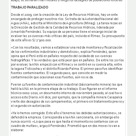
abajo, se sumarán más metales y luego los desagües de poblaciones enteras.
TRABAJO PARALIZADO
Desde el 2009, con la creación de la Ley de Recursos Hídricos, hay un ente
encargado de proteger nuestros ríos. Se trata de la Autoridad Nacional del
Agua (ANA), adscrita al Ministerio de Agricultura (Minag). La tarea recae en
la Dirección de Gestión de la Calidad de Recursos Hídricos, liderada por
Amarildo Fernández. Su equipo de 10 personas tiene el encargo inicial de
evaluar las 20 cuencas más críticas del país, incluido el Rímac. Su presupuesto
de este año es S/.2’900.000.
«Con los resultados, vamos a establecer una red de monitoreo y fiscalización
de los vertimientos industriales y domésticos», explica Fernández, quien
opina que el Perú está en pañales respecto del cuidado de sus cuencas
hidrográficas. Y la verdad es que está peor que en pañales. De entre los 20 ríos
por evaluar, la ANA empezó con el Rímac y se centró en su cuenca alta, entre
la laguna Ticticocha y el distrito Ricardo Palma. El primer paso fue identificar
fuentes contaminantes. El segundo paso, que consiste en medir la
contaminación que ocasionan esas fuentes, aún no se da.
Fueron 11 fuentes de contaminación industrial (básicamente minera) las que
halló la ANA en la primera etapa de su trabajo. Esas figuran en el informe
técnico 0002-2010, un documento interno de noviembre pasado, al cual tuvo
acceso este Diario. Allí dice, por ejemplo, que la compañía minera Casapalca
vierte dos desagües de sus campamentos; el primero sin tratamiento previo y
el segundo sin autorización.
«Ya lo hemos corregido. Este año sí tenemos las debidas autorizaciones», se
defendió la empresa. Correspondía a la ANA sancionarla, sin embargo ello
nunca ocurrió. «Lo que pasa es que hasta el momento no contamos con un
cuadro de multas», arguyó Fernández. Prometió que en dos meses lo van a
elaborar.