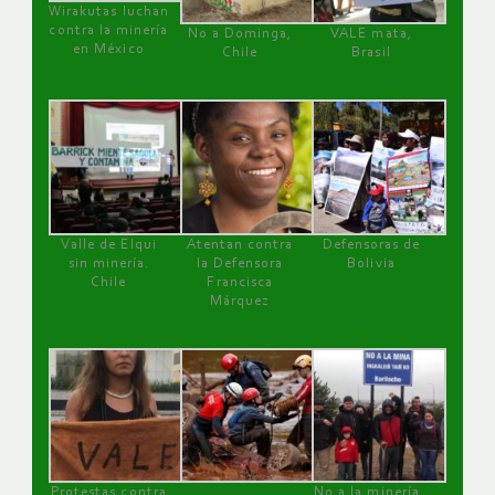
Wirakutas luchan
contra la minería
No a Dominga,
VALE mata,
en México
Chile
Brasil
Valle de Elqui
Atentan contra
Defensoras de
sin minería.
la Defensora
Bolivia
Chile
Francisca
Márquez
Protestas contra
No a la minería ,