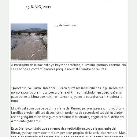
15 JUNIO, 2011
14 de Junio 2011
A medio km de la naciente ya hay zinc arsénico, aluminio, plomo y cadmio. No
se sanciona a contaminadores porque no existe cuadro de multas.
13/06/2011. Se llama Hablador. Fueron quizá los incas quienes le pusieron ese
nombre por los bramidos que profería el Rímac (‘hablador’ en quechua) a su
paso por esta Lima que hoy, irónicamente, ya no lo escucha, ya ni siquiera lo
mira.
El 77% del agua que bebe Lima viene del Rímac, pero empresas, municipios y
familias arrojan allí sus desechos sin pudor: cada segundo el caudal hablador
recibe 3.189 litros de desagües y residuos industriales, según el Ministerio del
Ambiente (Minam).
Este Diario constató que a menos de medio kilómetro de la naciente del
Rímac, ya hay exceso de metales pesados propios de la actividad minera. Más