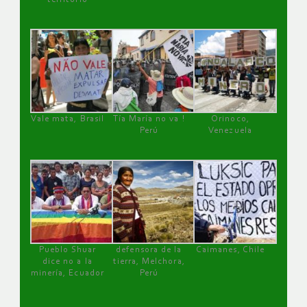
Vale mata, Brasil
Tía María no va !
Orinoco,
Perú
Venezuela
Pueblo Shuar
defensora de la
Caimanes, Chile
dice no a la
tierra, Melchora,
minería, Ecuador
Perú