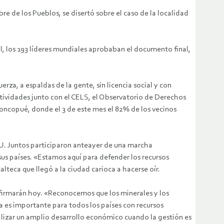
e de los Pueblos, se disertó sobre el caso de la localidad
al, los 193 líderes mundiales aprobaban el documento final,
rza, a espaldas de la gente, sin licencia social y con
ctividades junto con el CELS, el Observatorio de Derechos
 Loncopué, donde el 3 de este mes el 82% de los vecinos
NU. Juntos participaron anteayer de una marcha
sus países. «Estamos aquí para defender los recursos
lteca que llegó a la ciudad carioca a hacerse oír.
s firmarán hoy. «Reconocemos que los minerales y los
es importante para todos los países con recursos
alizar un amplio desarrollo económico cuando la gestión es