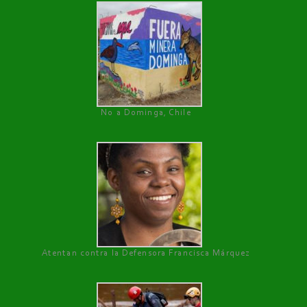
No a Dominga, Chile
Atentan contra la Defensora Francisca Márquez