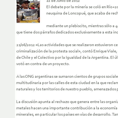
22 de Junio de 2012
El debate por la minería se coló en Río+2
neuquina de Loncopué, que acaba de rech
mediante un plebiscito, mientras sólo a 4
que tiene dos párrafos dedicados exclusivamente a esta ind
21/06/2012 «Las actividades que se realizaron estuvieron ce
criminalización de la protesta social», contó Enrique Vial
de Chile y el Colectivo por la Igualdad de la Argentina. El
votó en contra de un proyecto.
A las ONG argentinas se sumaron cientos de grupos sociale
multitudinaria por las calles de esta ciudad en la que recl
naturales y los territorios de nuestro pueblo, amenazados p
La discusión apunta al rechazo que genera entre las organi
metales hacen una importante contribución a la economía 
minerales, en particular los países en vías de desarrollo.