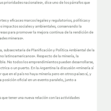
s prioridades nacionales», dice uno de los párrafos que
es y eficaces marcos legales y regulatorios, políticas y
los impactos sociales y ambientales, conservando la
resas para promover la mejora continua de la rendición de
idades mineras».
, subsecretaria de Planificación y Política Ambiental de la
mo latinoamericanos». Respecto de la minería, la
sable. No todos los emprendimientos pueden desarrollarse,
trica o un puerto. En la Argentina la discusión «minería sí
ue en el país no haya minería pero en otros países sí, y
posición oficial en un evento paralelo, junto a
s que tener una nueva relación con las actividades