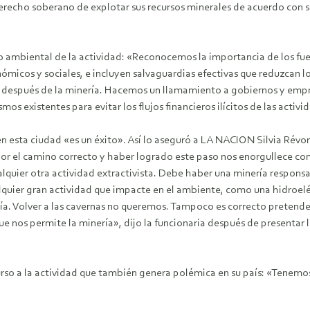
recho soberano de explotar sus recursos minerales de acuerdo con su
o ambiental de la actividad: «Reconocemos la importancia de los fuert
nómicos y sociales, e incluyen salvaguardias efectivas que reduzcan 
rre después de la minería. Hacemos un llamamiento a gobiernos y emp
mos existentes para evitar los flujos financieros ilícitos de las activ
n esta ciudad «es un éxito». Así lo aseguró a LA NACION Silvia Révora
 por el camino correcto y haber logrado este paso nos enorgullece co
ualquier otra actividad extractivista. Debe haber una minería respon
lquier gran actividad que impacte en el ambiente, como una hidroeléc
 Volver a las cavernas no queremos. Tampoco es correcto pretender q
s permite la minería», dijo la funcionaria después de presentar la 
curso a la actividad que también genera polémica en su país: «Tenemo