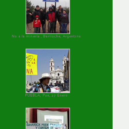
No a la minería , Bariloche, Argentina
PUEBLA, Pue, 27 Enero