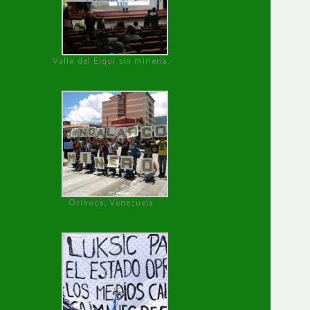
Valle del Elqui sin minería.
Orinoco, Venezuela