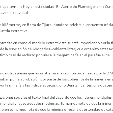
0, que termina hoy en esta ciudad. En Aterro do Flamengo, en la Cumbr
azar la actividad
0 kilómetros, en Barra de Tijuca, donde se celebra el encuentro ofici
ustria extractiva.
ntradas en cómo el modelo extractivista se está imponiendo por la fue
e, de la Asociación de Abogados Ambientalistas, que organizó estas a
 último caso de rechazo popular a la megaminería en el país fue el de
s de otros países que no asistieron a la reunión organizada por la O
amaban por la aprobación por parte de los gobiernos de la minería en 
or la minería y las hidroeléctricas», dijo Benita Fuentes, una guatema
zaciones sociales el texto final del acuerdo que los líderes mundiale
mundial y las sociedades modernas. Tomamos nota de que la minería 
 También tomamos nota de que la minería ofrece la oportunidad de cat