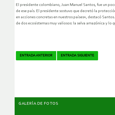
El presidente colombiano, Juan Manuel Santos, fue un poco 
de ese país. El presidente sostuvo que decretó la protecci
en acciones concretas en nuestros países», destacó Santos.
de dos ecosistemas muy valiosos: la selva amazónica y lo
Navegador
ENTRADA ANTERIOR
ENTRADA SIGUIENTE
de
artículos
GALERÌA DE FOTOS