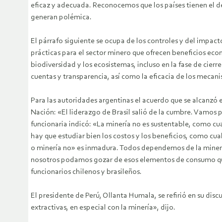
eficaz y adecuada. Reconocemos que los países tienen el de
generan polémica.
El párrafo siguiente se ocupa de los controles y del impact
prácticas para el sector minero que ofrecen beneficios eco
biodiversidad y los ecosistemas, incluso en la fase de cie
cuentas y transparencia, así como la eficacia de los mecanis
Para las autoridades argentinas el acuerdo que se alcanzó e
Nación: «El liderazgo de Brasil salió de la cumbre. Vamos
funcionaria indicó: «La minería no es sustentable, como c
hay que estudiar bien los costos y los beneficios, como cua
o minería no» es inmadura. Todos dependemos de la minería.
nosotros podamos gozar de esos elementos de consumo que no
funcionarios chilenos y brasileños.
El presidente de Perú, Ollanta Humala, se refirió en su dis
extractivas, en especial con la minería», dijo.