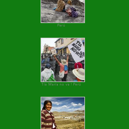
Perú
Tía María no va ! Perú