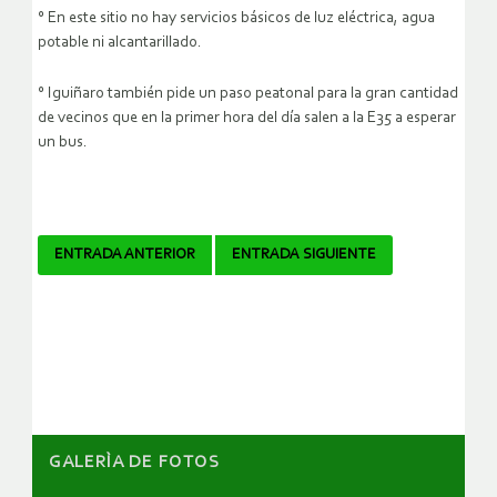
° En este sitio no hay servicios básicos de luz eléctrica, agua
potable ni alcantarillado.
° Iguiñaro también pide un paso peatonal para la gran cantidad
de vecinos que en la primer hora del día salen a la E35 a esperar
un bus.
Navegador
ENTRADA ANTERIOR
ENTRADA SIGUIENTE
de
artículos
GALERÌA DE FOTOS