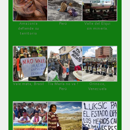
Amazonía
Perú
Valle del Elqui
defiende su
sin minería.
territorio
Vale mata, Brasil
Tía María no va !
Orinoco,
Perú
Venezuela