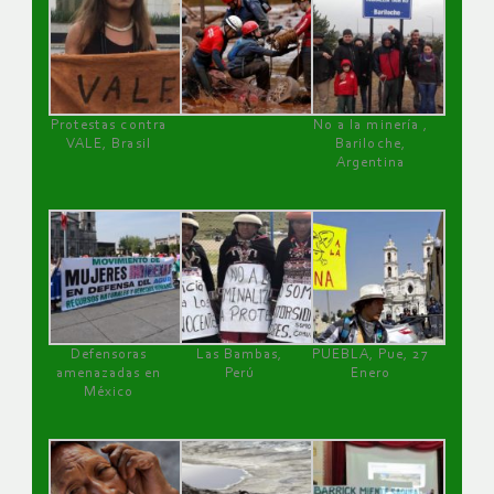
Protestas contra
No a la minería ,
VALE, Brasil
Bariloche,
Argentina
Defensoras
Las Bambas,
PUEBLA, Pue, 27
amenazadas en
Perú
Enero
México