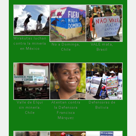
Wirakutas luchan
contra la minería
No a Dominga,
VALE mata,
en México
Chile
Brasil
Valle de Elqui
Atentan contra
Defensoras de
sin minería.
la Defensora
Bolivia
Chile
Francisca
Márquez