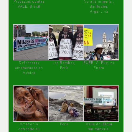
Protestas contra
No a la minería ,
VALE, Brasil
Bariloche,
Argentina
Defensoras
Las Bambas,
PUEBLA, Pue, 27
amenazadas en
Perú
Enero
México
Amazonía
Perú
Valle del Elqui
defiende su
sin minería.