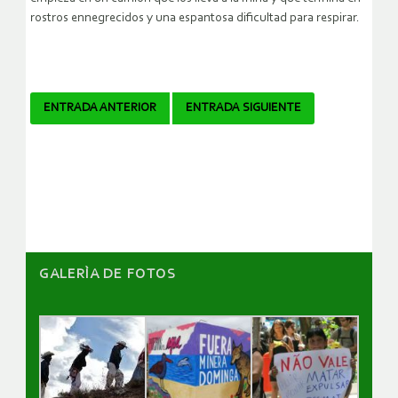
rostros ennegrecidos y una espantosa dificultad para respirar.
Navegador
ENTRADA ANTERIOR
ENTRADA SIGUIENTE
de
artículos
GALERÌA DE FOTOS