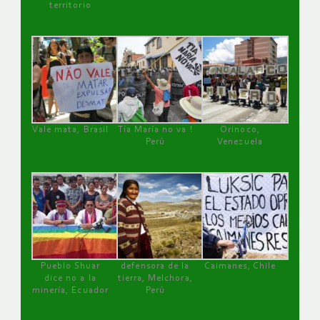
territorio
Vale mata, Brasil
Tía María no va !
Orinoco,
Perú
Venezuela
Pueblo Shuar
defensora de la
Caimanes, Chile
dice no a la
tierra, Melchora,
minería, Ecuador
Perú