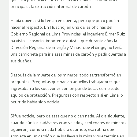
que esta provincia tiene entre sus actividades económicas
principales la extracción informal de carbón.
Había quienes sí lo tenían en cuenta, pero que poco podían
hacer al respecto. En Huacho, en una de las oficinas del
Gobierno Regional de Lima Provincias, el ingeniero Élmer Ruiz
ha visto —absorto, impotente quizá— que durante años la
Dirección Regional de Energía y Minas, que él dirige, no tenía
una camioneta para ir a esas minas de carbón y pedir cuentas a
sus dueños.
Después de la muerte de los mineros, todo se transformó en
preguntas. Preguntas que hacían aquellos trabajadores que
ingresaban a los socavones con un par de botas como todo
equipo de protección. Preguntas con respecto a si en Lima lo
ocurrido había sido noticia.
Sí fue noticia, pero de esas que no dicen nada. Al día siguiente,
cuando aún los cadáveres eran velados, centenares de mineros
siguieron, como si nada hubiera ocurrido, esa rutina que
empieza en un camión que los lleva a la mina y que termina en