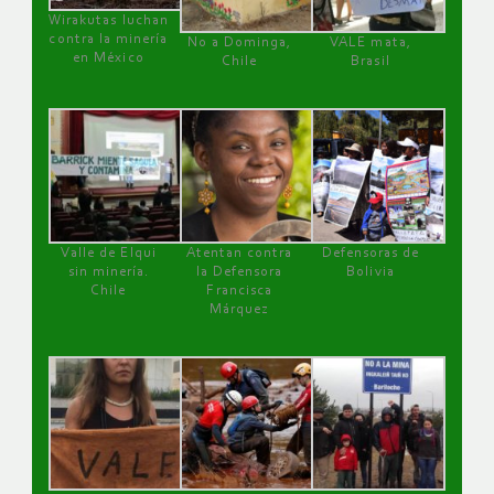
Wirakutas luchan
contra la minería
No a Dominga,
VALE mata,
en México
Chile
Brasil
Valle de Elqui
Atentan contra
Defensoras de
sin minería.
la Defensora
Bolivia
Chile
Francisca
Márquez