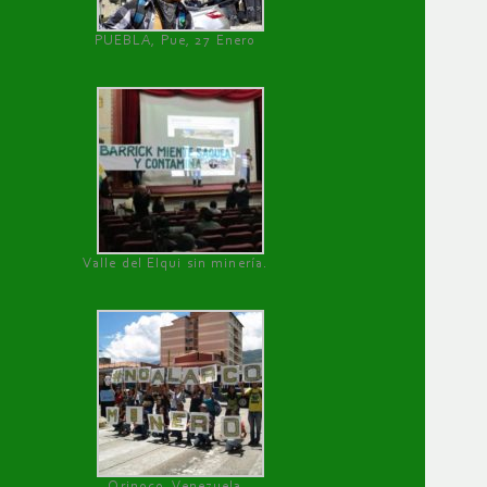
PUEBLA, Pue, 27 Enero
Valle del Elqui sin minería.
Orinoco, Venezuela