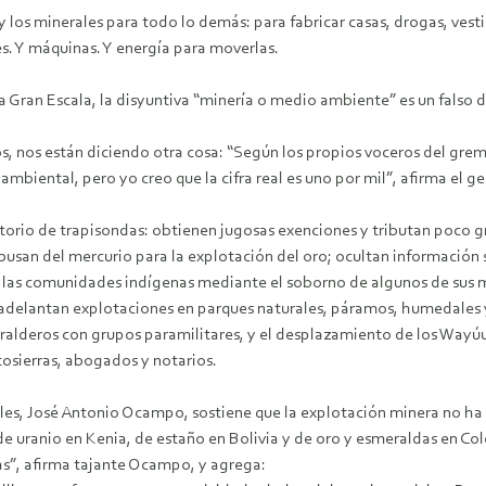
 los minerales para todo lo demás: para fabricar casas, drogas, vesti
es. Y máquinas. Y energía para moverlas.
a a Gran Escala, la disyuntiva “minería o medio ambiente” es un falso
tos, nos están diciendo otra cosa: “Según los propios voceros del grem
biental, pero yo creo que la cifra real es uno por mil”, afirma el ge
rio de trapisondas: obtienen jugosas exenciones y tributan poco gra
abusan del mercurio para la explotación del oro; ocultan información
en las comunidades indígenas mediante el soborno de algunos de su
adelantan explotaciones en parques naturales, páramos, humedales y
lderos con grupos paramilitares, y el desplazamiento de los Wayúu e
osierras, abogados y notarios.
les, José Antonio Ocampo, sostiene que la explotación minera no ha
e uranio en Kenia, de estaño en Bolivia y de oro y esmeraldas en Col
s”, afirma tajante Ocampo, y agrega: