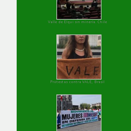
Valle de Elqui sin minería. Chile
Protestas contra VALE, Brasil