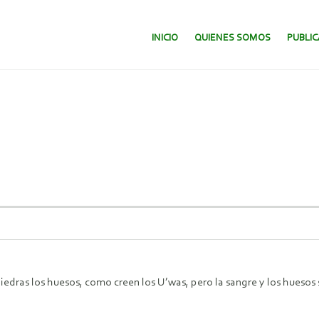
SALTAR AL CONTENIDO.
INICIO
QUIENES SOMOS
PUBLI
s piedras los huesos, como creen los U’was, pero la sangre y los hues