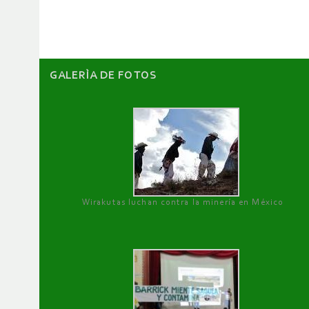
artículos
GALERÌA DE FOTOS
Wirakutas luchan contra la minería en México