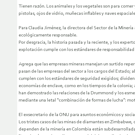
Tienen razón. Los animales y los vegetales son para comer y
pistolas, ojos de vidrio, muñecas inflables y naves espacial
Para Claudia Jiménez, la directora del Sector de la Minerí
ecológicamente responsable.
Por desgracia, la historia pasada y la reciente, y los exper
explotación cumple con los estándares de responsabilidad am
Agrega que las empresas mineras manejan un surtido reperto
pasan de las empresas del sector a los cargos del Estado; 
cumplen con los estándares de seguridad exigidos; divid
economías de enclave, como en los tiempos de la colonia; 
han demostrado las relaciones de la Drummond y los esmera
mediante una letal “combinación de formas de lucha”: mot
El exsecretario de la ONU para asuntos económicos y socia
Los tristes casos de las minas de diamantes en Zimbabwe, d
dependen de la minería en Colombia están subdesarrollada