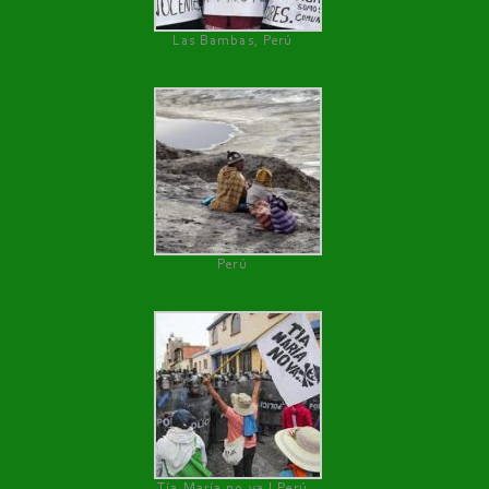
Las Bambas, Perú
Perú
Tía María no va ! Perú