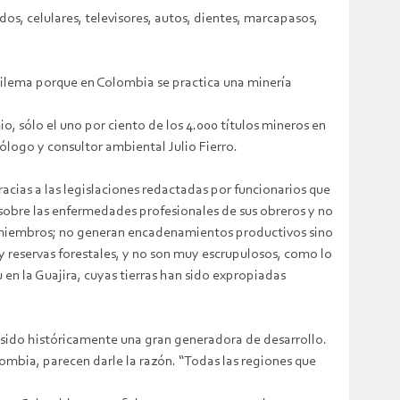
dos, celulares, televisores, autos, dientes, marcapasos,
 dilema porque en Colombia se practica una minería
io, sólo el uno por ciento de los 4.000 títulos mineros en
ólogo y consultor ambiental Julio Fierro.
cias a las legislaciones redactadas por funcionarios que
 sobre las enfermedades profesionales de sus obreros y no
s miembros; no generan encadenamientos productivos sino
 reservas forestales, y no son muy escrupulosos, como lo
n la Guajira, cuyas tierras han sido expropiadas
 sido históricamente una gran generadora de desarrollo.
ombia, parecen darle la razón. “Todas las regiones que