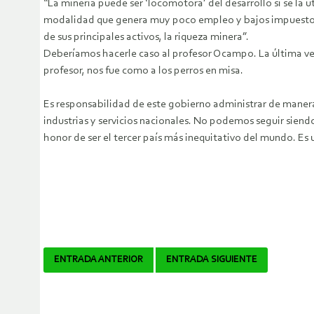
“La minería puede ser ‘locomotora’ del desarrollo si se la 
modalidad que genera muy poco empleo y bajos impuestos. 
de sus principales activos, la riqueza minera”.
Deberíamos hacerle caso al profesor Ocampo. La última vez
profesor, nos fue como a los perros en misa.
Es responsabilidad de este gobierno administrar de manera 
industrias y servicios nacionales. No podemos seguir siendo 
honor de ser el tercer país más inequitativo del mundo. Es 
Navegador
ENTRADA ANTERIOR
ENTRADA SIGUIENTE
de