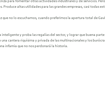
utiliza para fomentar otras actividades industriales y de servicios. P
Produce altas utilidades para las grandes empresas, casi todas ext
 que no lo escuchamos, cuando preferimos la apertura total de Gavir
inteligente y proba las regalías del sector, y lograr que buena par
una cantera riquísima y privada de las multinacionales y los burócratas
una infamia que no nos perdonará la historia.