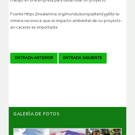
trabajo en una empresa para desarrollar un proyecto”.
Fuente:https://noalamina.org/mundo/europa/item/39667-la-
minera-reconoce-que-el-impacto-ambiental-de-su-proyecto-
en-caceres-es-importante
Navegador
ENTRADA ANTERIOR
ENTRADA SIGUIENTE
de
artículos
GALERÌA DE FOTOS