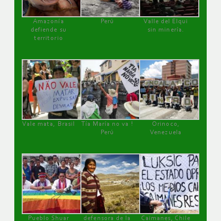
Amazonía
Perú
Valle del Elqui
defiende su
sin minería.
territorio
Vale mata, Brasil
Tía María no va !
Orinoco,
Perú
Venezuela
Pueblo Shuar
defensora de la
Caimanes, Chile