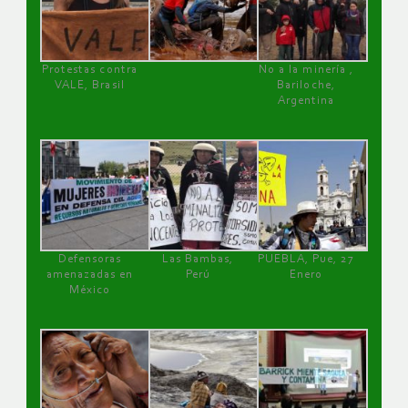
Protestas contra
No a la minería ,
VALE, Brasil
Bariloche,
Argentina
Defensoras
Las Bambas,
PUEBLA, Pue, 27
amenazadas en
Perú
Enero
México