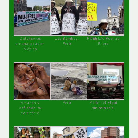
Defensoras
Las Bambas,
PUEBLA, Pue, 27
amenazadas en
Perú
Enero
México
Amazonía
Perú
Valle del Elqui
defiende su
sin minería.
territorio