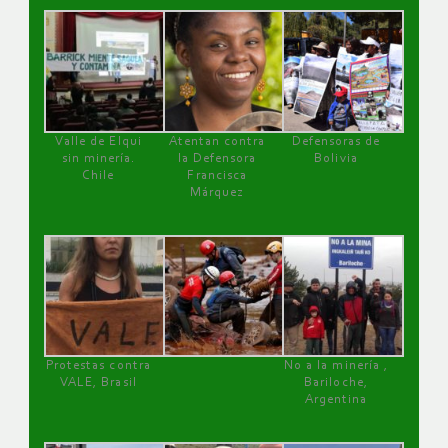
Valle de Elqui
Atentan contra
Defensoras de
sin minería.
la Defensora
Bolivia
Chile
Francisca
Márquez
Protestas contra
No a la minería ,
VALE, Brasil
Bariloche,
Argentina