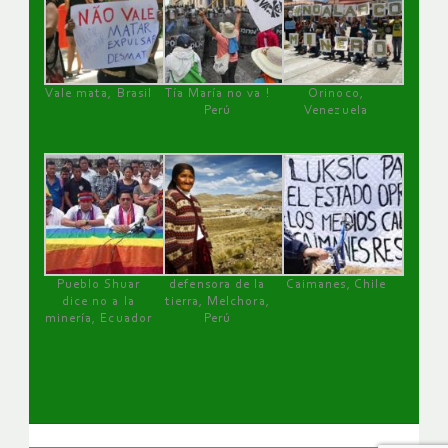
Vale mata, Brasil
Tía María no va !
Orinoco,
Perú
Venezuela
Pueblo Shuar
defensora de la
Caimanes, Chile
dice no a la
tierra, Melchora,
minería, Ecuador
Perú