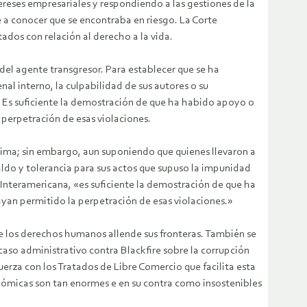
ereses empresariales y respondiendo a las gestiones de la
e a conocer que se encontraba en riesgo. La Corte
ados con relación al derecho a la vida.
del agente transgresor. Para establecer que se ha
l interno, la culpabilidad de sus autores o su
s. Es suficiente la demostración de que ha habido apoyo o
 perpetración de esas violaciones.
ctima; sin embargo, aun suponiendo que quienes llevaron a
aldo y tolerancia para sus actos que supuso la impunidad
e Interamericana, «es suficiente la demostración de que ha
yan permitido la perpetración de esas violaciones.»
de los derechos humanos allende sus fronteras. También se
caso administrativo contra Blackfire sobre la corrupción
uerza con los Tratados de Libre Comercio que facilita esta
onómicas son tan enormes e en su contra como insostenibles