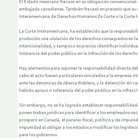
El Estado mexicano fracasó en su obligación convencional d
embajada canadiense. También fracasó en prevenir que su vi
Interamericana de Derechos Humanos (la Corte o la Corte Int
La Corte Interamericana, ha establecido que la responsabil
producido una violación de los derechos consagrados en la 
intencionalidad, y tampoco es preciso identificar individu
tolerancia del poder público en la infracción de los derec
Hay elementos para suponer la responsabilidad directa del 
cabo el acto fueran particulares vinculados a la empresa m
ante las denuncias de Abarca Roblero, y la detención sin ca
habido apoyo o tolerancia del poder pЬblico en la infracc
Sin embargo, no se ha logrado establecer responsabilidade
ponen trabas jurídicas para identificar a los empleados na
prosperó en Canadá, el paraíso fiscal, político y de impuni
impunidad al obligar a los estados a modificar las legisla
para los gobiernos.