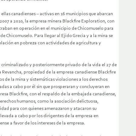
 ellas canadienses – activas en 16 municipios que abarcan
s 2007 a 2010, la empresa minera Blackfire Exploration, con
contraban en operación en el municipio de Chicomuselo para
de Chicomuselo. Para llegar al Ejido Grecia y a la mina se
blación en pobreza con actividades de agricultura y
 criminalizado y posteriormente privado de la vida el 27 de
La Revancha, propiedad de la empresa canadiense Blackfire
s de la mina y sistemáticas violaciones a los derechos
adas a cabo por él sin que prosperaran y concluyeran en
presa Blackfire, con el respaldo de la embajada canadiense,
 derechos humanos, como la asociación delictuosa,
punidad para con quienes amenazaron y atacaron su
 llevada a cabo por los dirigentes de la empresa en
nse a favor de los intereses de la empresa.