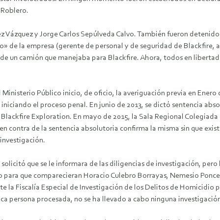
 Roblero.
z Vázquez y Jorge Carlos Sepúlveda Calvo. También fueron detenido
de la empresa (gerente de personal y de seguridad de Blackfire, ad
de un camión que manejaba para Blackfire. Ahora, todos en libertad.
 Ministerio Público inicio, de oficio, la averiguación previa en Ener
iniciando el proceso penal. En junio de 2013, se dictó sentencia abso
 Blackfire Exploration. En mayo de 2015, la Sala Regional Colegiada e
 en contra de la sentencia absolutoria confirma la misma sin que exist
 investigación.
solicitó que se le informara de las diligencias de investigación, pero
torio para que comparecieran Horacio Culebro Borrayas, Nemesio Ponce
te la Fiscalía Especial de Investigación de los Delitos de Homicidio p
ca persona procesada, no se ha llevado a cabo ninguna investigación