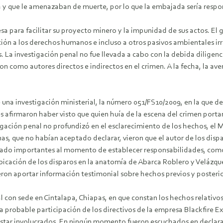
 y que le amenazaban de muerte, por lo que la embajada sería responsa
 para facilitar su proyecto minero y la impunidad de sus actos. El
lación a los derechos humanos e incluso a otros pasivos ambientales i
s. La investigación penal no fue llevada a cabo con la debida dilige
n como autores directos e indirectos en el crimen. A la fecha, la ave
 una investigación ministerial, la número 051/FS10/2009, en la que d
afirmaron haber visto que quien huía de la escena del crimen porta
igación penal no profundizó en el esclarecimiento de los hechos, el Mi
nas, que no habían aceptado declarar, vieron que el autor de los disp
ltado importantes al momento de establecer responsabilidades, como s
a ubicación de los disparos en la anatomía de Abarca Roblero y Veláz
eron aportar información testimonial sobre hechos previos y posterio
con sede en Cintalapa, Chiapas, en que constan los hechos relativos 
a probable participación de los directivos de la empresa Blackfire E
estar involucrados. En ningún momento fueron escuchados en declara