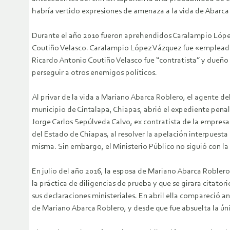
habría vertido expresiones de amenaza a la vida de Abarca
Durante el año 2010 fueron aprehendidos Caralampio Lópe
Coutiño Velasco. Caralampio López Vázquez fue «empleado» 
Ricardo Antonio Coutiño Velasco fue “contratista” y dueño 
perseguir a otros enemigos políticos.
Al privar de la vida a Mariano Abarca Roblero, el agente del
municipio de Cintalapa, Chiapas, abrió el expediente penal 
Jorge Carlos Sepúlveda Calvo, ex contratista de la empresa
del Estado de Chiapas, al resolver la apelación interpuesta
misma. Sin embargo, el Ministerio Público no siguió con la
En julio del año 2016, la esposa de Mariano Abarca Roblero 
la práctica de diligencias de prueba y que se girara cita
sus declaraciones ministeriales. En abril ella compareció an
de Mariano Abarca Roblero, y desde que fue absuelta la úni