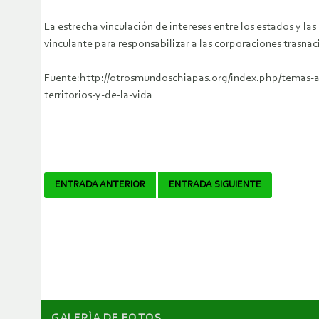
La estrecha vinculación de intereses entre los estados y las
vinculante para responsabilizar a las corporaciones trasna
Fuente:http://otrosmundoschiapas.org/index.php/temas-ana
territorios-y-de-la-vida
Navegador
ENTRADA ANTERIOR
ENTRADA SIGUIENTE
de
artículos
GALERÌA DE FOTOS