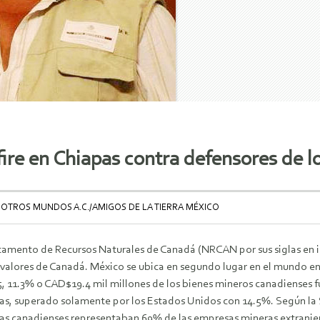
re en Chiapas contra defensores de los
 OTROS MUNDOS A.C./AMIGOS DE LA TIERRA MÉXICO
amento de Recursos Naturales de Canadá (NRCAN por sus siglas en i
e valores de Canadá. México se ubica en segundo lugar en el mundo e
, 11.3% o CAD$19.4 mil millones de los bienes mineros canadienses 
s, superado solamente por los Estados Unidos con 14.5%. Según la 
s canadienses representaban 69% de las empresas mineras extranje