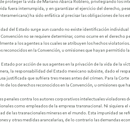
e proteger la vida de Mariano Abarca Roblero, privilegiando los int
da fuera interrumpida, y en garantizar el ejercicio del derecho, pes
eramericana) ha sido enfática al precisar las obligaciones de los est
idad del Estado surge aun cuando no existe identificación individual 
Convención no se requiere determinar, como ocurre en el derecho pena
almente a los agentes a los cuales se atribuyen los hechos violatorio
hos reconocidos en la Convención, u omisiones que hayan permitido la
Estado por acción de sus agentes en la privación de la vida de la ví
inera, la responsabilidad del Estado mexicano subsiste, dado el resp
usa justificada que sufriera tres meses antes del crimen. Para la Cort
iЧn de los derechos reconocidos en la Convención, u omisiones que ha
s penales contra los autores corporativos intelectuales violadores 
cionales como empleados de la empresa transnacional. Ni siquiera el 
dad de las trasnacionales mineras en el mundo. Esta impunidad se ref
ciones y otras medidas arancelarias, de lo contrario las demandas ec