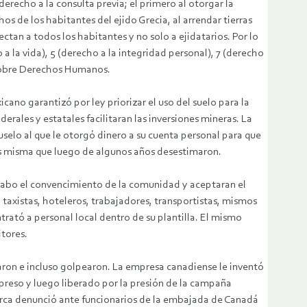
erecho a la consulta previa; el primero al otorgar la
s de los habitantes del ejido Grecia, al arrendar tierras
ctan a todos los habitantes y no solo a ejidatarios. Por lo
a la vida), 5 (derecho a la integridad personal), 7 (derecho
a sobre Derechos Humanos.
cano garantizó por ley priorizar el uso del suelo para la
ales y estatales facilitaran las inversiones mineras. La
selo al que le otorgó dinero a su cuenta personal para que
es misma que luego de algunos años desestimaron.
a cabo el convencimiento de la comunidad y aceptaran el
taxistas, hoteleros, trabajadores, transportistas, mismos
rató a personal local dentro de su plantilla. El mismo
tores.
ron e incluso golpearon. La empresa canadiense le inventó
 preso y luego liberado por la presión de la campaña
arca denunció ante funcionarios de la embajada de Canadá