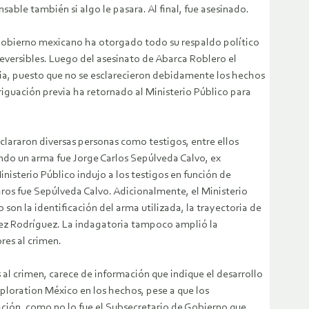
ble también si algo le pasara. Al final, fue asesinado.
 gobierno mexicano ha otorgado todo su respaldo político
rreversibles. Luego del asesinato de Abarca Roblero el
ncia, puesto que no se esclarecieron debidamente los hechos
riguación previa ha retornado al Ministerio Público para
eclararon diversas personas como testigos, entre ellos
ndo un arma fue Jorge Carlos Sepúlveda Calvo, ex
nisterio Público indujo a los testigos en función de
aros fue Sepúlveda Calvo. Adicionalmente, el Ministerio
on la identificación del arma utilizada, la trayectoria de
quez Rodríguez. La indagatoria tampoco amplió la
res al crimen.
al crimen, carece de información que indique el desarrollo
xploration México en los hechos, pese a que los
ción, como no lo fue el Subsecretario de Gobierno que