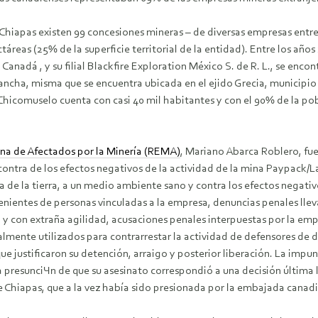
 Chiapas existen 99 concesiones mineras – de diversas empresas entre
táreas (25% de la superficie territorial de la entidad). Entre los año
 Canadá , y su filial Blackfire Exploration México S. de R. L., se en
ancha, misma que se encuentra ubicada en el ejido Grecia, municipio 
 Chicomuselo cuenta con casi 40 mil habitantes y con el 90% de la po
na de Afectados por la Minería (REMA)
, Mariano Abarca Roblero, fue
ontra de los efectos negativos de la actividad de la mina Paypack/
 de la tierra, a un medio ambiente sano y contra los efectos negativo
nientes de personas vinculadas a la empresa, denuncias penales llev
n, y con extraña agilidad, acusaciones penales interpuestas por la em
ualmente utilizados para contrarrestar la actividad de defensores de
que justificaron su detención, arraigo y posterior liberación. La im
 la presunciЧn de que su asesinato correspondió a una decisión última
 Chiapas, que a la vez había sido presionada por la embajada canadie