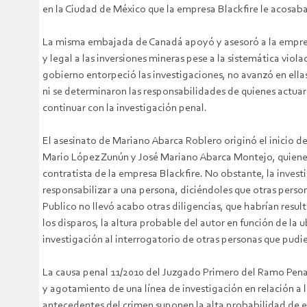
en la Ciudad de México que la empresa Blackfire le acosaba
La misma embajada de Canadá apoyó y asesoró a la empresa
y legal a las inversiones mineras pese a la sistemática vio
gobierno entorpeció las investigaciones, no avanzó en ella
ni se determinaron las responsabilidades de quienes actuaro
continuar con la investigación penal.
El asesinato de Mariano Abarca Roblero originó el inicio de
Mario López Zunún y José Mariano Abarca Montejo, quienes 
contratista de la empresa Blackfire. No obstante, la invest
responsabilizar a una persona, diciéndoles que otras perso
Publico no llevó acabo otras diligencias, que habrían resu
los disparos, la altura probable del autor en función de l
investigación al interrogatorio de otras personas que pudi
La causa penal 11/2010 del Juzgado Primero del Ramo Penal 
y agotamiento de una línea de investigación en relación a l
antecedentes del crimen suponen la alta probabilidad de 