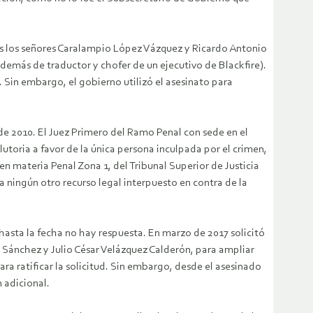
s los señores Caralampio López Vázquez y Ricardo Antonio
emás de traductor y chofer de un ejecutivo de Blackfire).
 Sin embargo, el gobierno utilizó el asesinato para
o de 2010. El Juez Primero del Ramo Penal con sede en el
lutoria a favor de la única persona inculpada por el crimen,
n materia Penal Zona 1, del Tribunal Superior de Justicia
a ningún otro recurso legal interpuesto en contra de la
 hasta la fecha no hay respuesta. En marzo de 2017 solicitó
 Sánchez y Julio César Velázquez Calderón, para ampliar
ara ratificar la solicitud. Sin embargo, desde el asesinado
 adicional.