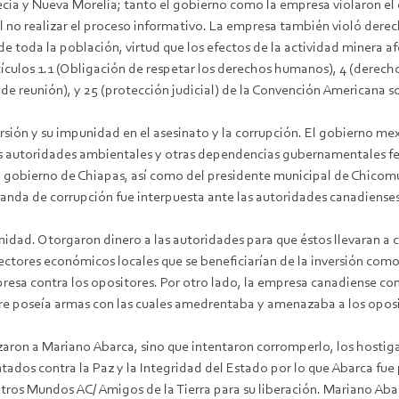
recia y Nueva Morelia; tanto el gobierno como la empresa violaron el d
l no realizar el proceso informativo. La empresa también violó derecho
e toda la población, virtud que los efectos de la actividad minera afe
tículos 1.1 (Obligación de respetar los derechos humanos), 4 (derecho 
cho de reunión), y 25 (protección judicial) de la Convención American
rsión y su impunidad en el asesinato y la corrupción. El gobierno mexi
 autoridades ambientales y otras dependencias gubernamentales feder
l gobierno de Chiapas, así como del presidente municipal de Chicomu
manda de corrupción fue interpuesta ante las autoridades canadiens
unidad. Otorgaron dinero a las autoridades para que éstos llevaran 
tores económicos locales que se beneficiarían de la inversión como 
resa contra los opositores. Por otro lado, la empresa canadiense cont
ire poseía armas con las cuales amedrentaba y amenazaba a los oposi
aron a Mariano Abarca, sino que intentaron corromperlo, los hostiga
ntados contra la Paz y la Integridad del Estado por lo que Abarca fue
tros Mundos AC/ Amigos de la Tierra para su liberación. Mariano Ab