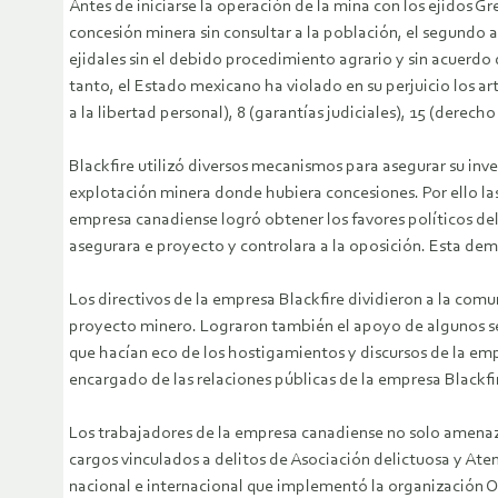
Antes de iniciarse la operación de la mina con los ejidos G
concesión minera sin consultar a la población, el segundo a
ejidales sin el debido procedimiento agrario y sin acuerdo d
tanto, el Estado mexicano ha violado en su perjuicio los ar
a la libertad personal), 8 (garantías judiciales), 15 (dere
Blackfire utilizó diversos mecanismos para asegurar su inve
explotación minera donde hubiera concesiones. Por ello las
empresa canadiense logró obtener los favores políticos de
asegurara e proyecto y controlara a la oposición. Esta de
Los directivos de la empresa Blackfire dividieron a la com
proyecto minero. Lograron también el apoyo de algunos sec
que hacían eco de los hostigamientos y discursos de la emp
encargado de las relaciones públicas de la empresa Blackf
Los trabajadores de la empresa canadiense no solo amenaz
cargos vinculados a delitos de Asociación delictuosa y Ate
nacional e internacional que implementó la organización O