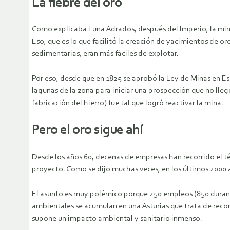
La fiebre del oro
Como explicaba Luna Adrados, después del Imperio, la mina d
Eso, que es lo que facilitó la creación de yacimientos de or
sedimentarias, eran más fáciles de explotar.
Por eso, desde que en 1825 se aprobó la Ley de Minas en Esp
lagunas de la zona para iniciar una prospección que no lle
fabricación del hierro) fue tal que logró reactivar la mina.
Pero el oro sigue ahí
Desde los años 60, decenas de empresas han recorrido el 
proyecto. Como se dijo muchas veces, en los últimos 2000 
El asunto es muy polémico porque 250 empleos (850 durante
ambientales se acumulan en una Asturias que trata de recon
supone un impacto ambiental y sanitario inmenso.