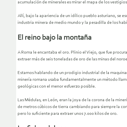
acumulación de minerales es mirar el mapa de los vestigios 
Allí, bajo la apariencia de un idílico pueblo asturiano, se
industria minera de medio mundo y la pesadilla de los hab
El reino bajo la montaña
A Roma le encantaba el oro. Plinio el Viejo, que fue procura
extraer más de seis toneladas de oro de las minas del noro
Estamos hablando de un prodigio industrial de la maquinaria
minería romana usaba fundamentalmente un método llamado 
geológicas con el menor esfuerzo posible.
Las Médulas, en León, eran la joya de la corona de la mine
de metros cúbicos de tierra cambiando para siempre la con
pero lo suficiente para extraer unos 7.000 kilos de oro.