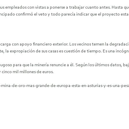
sus empleados con vistas a ponerse a trabajar cuanto antes. Hasta qu
incipado confirmó el veto y todo parecía indicar que el proyecto est
a carga con apoyo financiero exterior. Los vecinos temen la degradac
e, la expropiación de sus casas es cuestión de tiempo. Es una incógn
goso para que la minería renuncie a él. Según los últimos datos, baj
y cinco mil millones de euros.
mina-de-oro-mas-grande-de-europa-esta-en-asturias-y-es-una-pesad