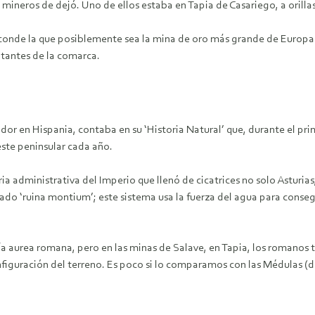
mineros de dejó. Uno de ellos estaba en Tapia de Casariego, a orilla
 esconde la que posiblemente sea la mina de oro más grande de Europa.
itantes de la comarca.
dor en Hispania, contaba en su ‘Historia Natural’ que, durante el pri
este peninsular cada año.
 administrativa del Imperio que llenó de cicatrices no solo Asturias,
‘ruina montium’; este sistema usa la fuerza del agua para conseg
ría aurea romana, pero en las minas de Salave, en Tapia, los romano
figuración del terreno. Es poco si lo comparamos con las Médulas (d