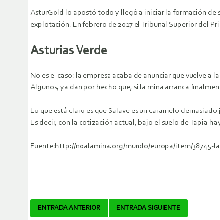
AsturGold lo apostó todo y llegó a iniciar la formación de 
explotación. En febrero de 2017 el Tribunal Superior del Pr
Asturias Verde
No es el caso: la empresa acaba de anunciar que vuelve a l
Algunos, ya dan por hecho que, si la mina arranca finalment
Lo que está claro es que Salave es un caramelo demasiado ju
Es decir, con la cotización actual, bajo el suelo de Tapia ha
Fuente:http://noalamina.org/mundo/europa/item/38745-la-
Navegador
ENTRADA ANTERIOR
ENTRADA SIGUIENTE