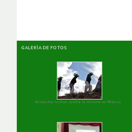
de
artículos
GALERÌA DE FOTOS
Wirakutas luchan contra la minería en México