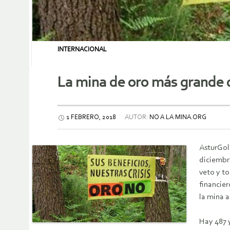
INTERNACIONAL
La mina de oro más grande d
1 FEBRERO, 2018
AUTOR:
NO A LA MINA.ORG
AsturGold
diciembre
veto y to
financier
la mina a
Hay 487 y