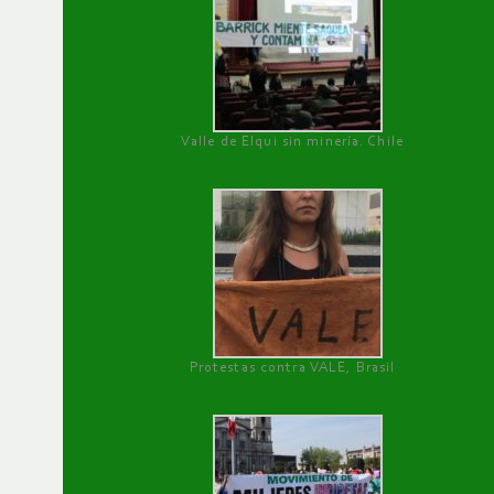
Valle de Elqui sin minería. Chile
Protestas contra VALE, Brasil