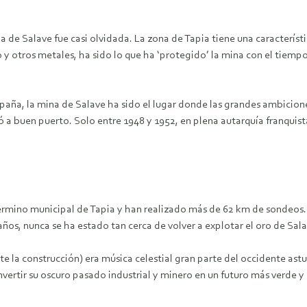
e Salave fue casi olvidada. La zona de Tapia tiene una característic
o y otros metales, ha sido lo que ha ‘protegido’ la mina con el tiemp
aña, la mina de Salave ha sido el lugar donde las grandes ambiciones
gó a buen puerto. Solo entre 1948 y 1952, en plena autarquía franqui
término municipal de Tapia y han realizado más de 62 km de sondeos
años, nunca se ha estado tan cerca de volver a explotar el oro de S
 la construcción) era música celestial gran parte del occidente astu
vertir su oscuro pasado industrial y minero en un futuro más verde 