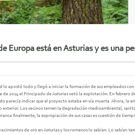
e Europa está en Asturias y es una pes
 lo apostó todo y llegó a iniciar la formación de sus empleados con 
 de 2014 el Principado de Asturias vetó la explotación. En febrero de
do parecía indicar que el proyecto estaba en vía muerta. Ahora, la 
o exterior. Los vecinos temen la degradación medioambiental, sanitar
rranca finalmente, la expropiación de sus casas es cuestión de tiempo
acimientos de oro en Asturias y los romanos lo sabían. Lo sabían tan