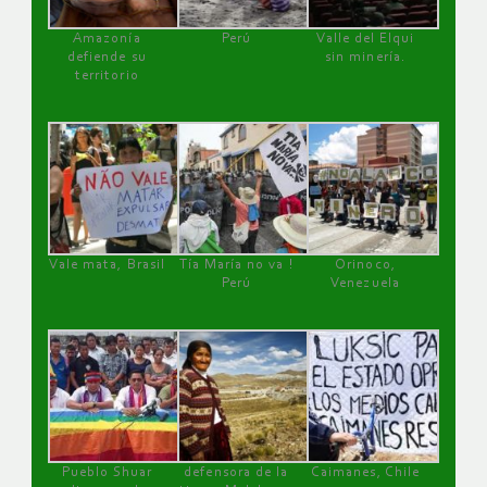
Amazonía
Perú
Valle del Elqui
defiende su
sin minería.
territorio
Vale mata, Brasil
Tía María no va !
Orinoco,
Perú
Venezuela
Pueblo Shuar
defensora de la
Caimanes, Chile