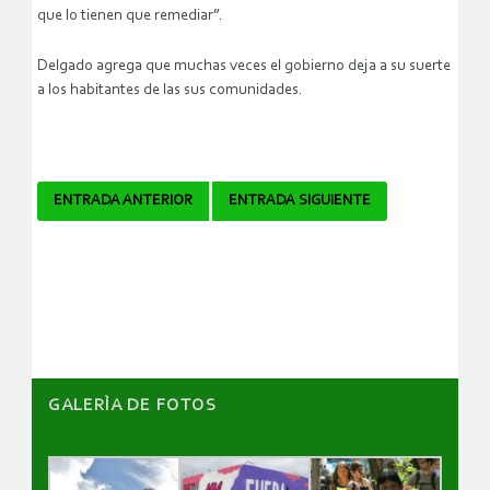
que lo tienen que remediar”.
Delgado agrega que muchas veces el gobierno deja a su suerte
a los habitantes de las sus comunidades.
Navegador
ENTRADA ANTERIOR
ENTRADA SIGUIENTE
de
artículos
GALERÌA DE FOTOS