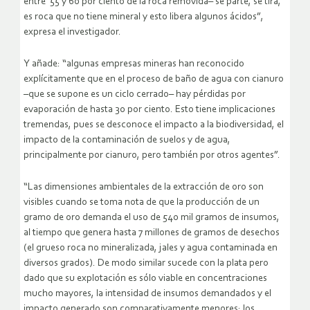
entre 55 y 60 por ciento de la roca removida– se parte, se tira,
es roca que no tiene mineral y esto libera algunos ácidos”,
expresa el investigador.
Y añade: “algunas empresas mineras han reconocido
explícitamente que en el proceso de baño de agua con cianuro
–que se supone es un ciclo cerrado– hay pérdidas por
evaporación de hasta 30 por ciento. Esto tiene implicaciones
tremendas, pues se desconoce el impacto a la biodiversidad, el
impacto de la contaminación de suelos y de agua,
principalmente por cianuro, pero también por otros agentes”.
“Las dimensiones ambientales de la extracción de oro son
visibles cuando se toma nota de que la producción de un
gramo de oro demanda el uso de 540 mil gramos de insumos,
al tiempo que genera hasta 7 millones de gramos de desechos
(el grueso roca no mineralizada, jales y agua contaminada en
diversos grados). De modo similar sucede con la plata pero
dado que su explotación es sólo viable en concentraciones
mucho mayores, la intensidad de insumos demandados y el
impacto generado son comparativamente menores: los