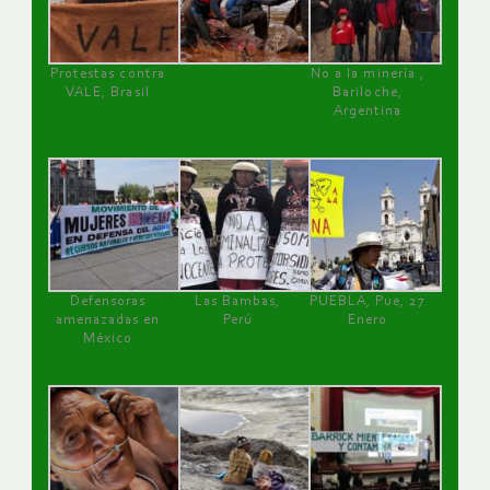
Protestas contra
No a la minería ,
VALE, Brasil
Bariloche,
Argentina
Defensoras
Las Bambas,
PUEBLA, Pue, 27
amenazadas en
Perú
Enero
México