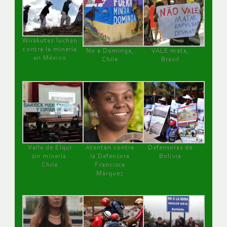
Wirakutas luchan
contra la minería
No a Dominga,
VALE mata,
en México
Chile
Brasil
Valle de Elqui
Atentan contra
Defensoras de
sin minería.
la Defensora
Bolivia
Chile
Francisca
Márquez