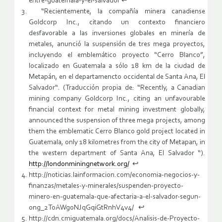
entre-guatemala-y-el-salvador ↩
“Recientemente, la compañía minera canadiense
Goldcorp Inc., citando un contexto financiero
desfavorable a las inversiones globales en minería de
metales, anunció la suspensión de tres mega proyectos,
incluyendo el emblemático proyecto “Cerro Blanco”,
localizado en Guatemala a sólo 18 km de la ciudad de
Metapán, en el departamencto occidental de Santa Ana, El
Salvador“. (Traducción propia de: “Recently, a Canadian
mining company Goldcorp Inc., citing an unfavourable
financial context for metal mining investment globally,
announced the suspension of three mega projects, among
them the emblematic Cerro Blanco gold project located in
Guatemala, only 18 kilometres from the city of Metapan, in
the western department of Santa Ana, El Salvador “).
http://londonminingnetwork.org/
↩
http://noticias.lainformacion.com/economia-negocios-y-
finanzas/metales-y-minerales/suspenden-proyecto-
minero-en-guatemala-que-afectaria-a-el-salvador-segun-
ong_2ToAWgoNJqGqiGtRnhV4v4/ ↩
http://cdn.cmiguatemala.org/docs/Analisis-de-Proyecto-