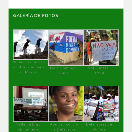
GALERÌA DE FOTOS
Wirakutas luchan
contra la minería
No a Dominga,
VALE mata,
en México
Chile
Brasil
Valle de Elqui
Atentan contra
Defensoras de
sin minería.
la Defensora
Bolivia