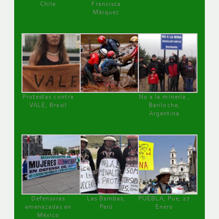
Chile
Francisca
Márquez
Protestas contra
No a la minería ,
VALE, Brasil
Bariloche,
Argentina
Defensoras
Las Bambas,
PUEBLA, Pue, 27
amenazadas en
Perú
Enero
México