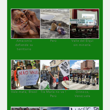
Amazonía
Perú
Valle del Elqui
defiende su
sin minería.
territorio
Vale mata, Brasil
Tía María no va !
Orinoco,
Perú
Venezuela