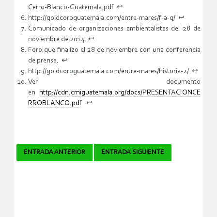
Cerro-Blanco-Guatemala.pdf ↩
http://goldcorpguatemala.com/entre-mares/f-a-q/ ↩
Comunicado de organizaciones ambientalistas del 28 de
noviembre de 2014. ↩
Foro que finalizo el 28 de noviembre con una conferencia
de prensa. ↩
http://goldcorpguatemala.com/entre-mares/historia-2/ ↩
Ver documento
en
http://cdn.cmiguatemala.org/docs/PRESENTACIONCE
RROBLANCO.pdf
↩
Navegador
ENTRADA ANTERIOR
ENTRADA SIGUIENTE
de
artículos