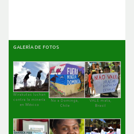
de
artículos
GALERÌA DE FOTOS
Wirakutas luchan
contra la minería
No a Dominga,
VALE mata,
en México
Chile
Brasil