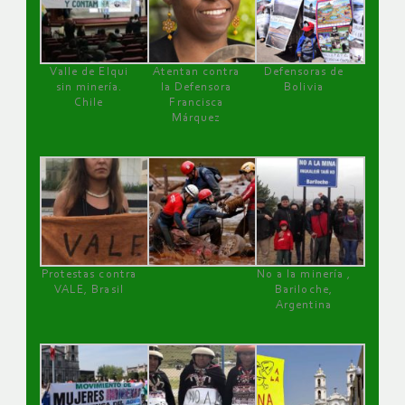
Valle de Elqui
Atentan contra
Defensoras de
sin minería.
la Defensora
Bolivia
Chile
Francisca
Márquez
Protestas contra
No a la minería ,
VALE, Brasil
Bariloche,
Argentina