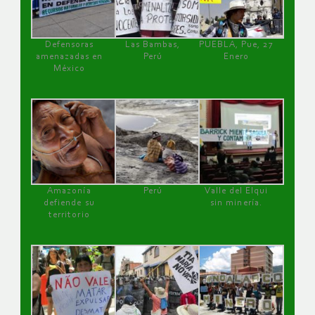
Defensoras
Las Bambas,
PUEBLA, Pue, 27
amenazadas en
Perú
Enero
México
Amazonía
Perú
Valle del Elqui
defiende su
sin minería.
territorio