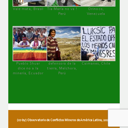
Vale mata, Brasil
Tía María no va !
Orinoco,
Perú
Venezuela
Pueblo Shuar
defensora de la
Caimanes, Chile
dice no a la
tierra, Melchora,
minería, Ecuador
Perú
(cc-by) Observatorio de Conflictos Mineros de América Latina, 2026