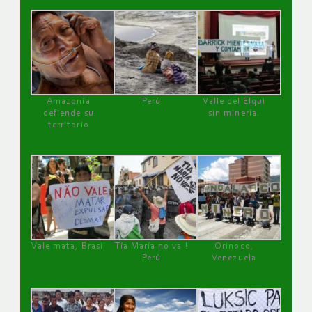
Amazonía
Perú
Valle del Elqui
defiende su
sin minería.
territorio
Vale mata, Brasil
Tía María no va !
Orinoco,
Perú
Venezuela