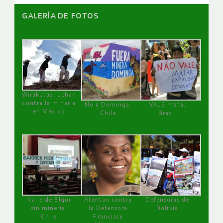
GALERÌA DE FOTOS
Wirakutas luchan
contra la minería
No a Dominga,
VALE mata,
en México
Chile
Brasil
Valle de Elqui
Atentan contra
Defensoras de
sin minería.
la Defensora
Bolivia
Chile
Francisca