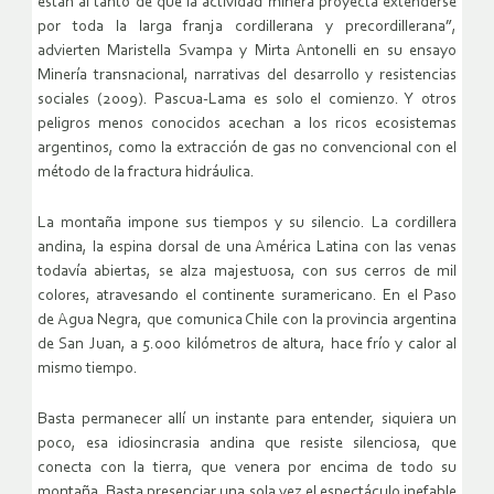
están al tanto de que la actividad minera proyecta extenderse
por toda la larga franja cordillerana y precordillerana”,
advierten Maristella Svampa y Mirta Antonelli en su ensayo
Minería transnacional, narrativas del desarrollo y resistencias
sociales (2009). Pascua-Lama es solo el comienzo. Y otros
peligros menos conocidos acechan a los ricos ecosistemas
argentinos, como la extracción de gas no convencional con el
método de la fractura hidráulica.
La montaña impone sus tiempos y su silencio. La cordillera
andina, la espina dorsal de una América Latina con las venas
todavía abiertas, se alza majestuosa, con sus cerros de mil
colores, atravesando el continente suramericano. En el Paso
de Agua Negra, que comunica Chile con la provincia argentina
de San Juan, a 5.000 kilómetros de altura, hace frío y calor al
mismo tiempo.
Basta permanecer allí un instante para entender, siquiera un
poco, esa idiosincrasia andina que resiste silenciosa, que
conecta con la tierra, que venera por encima de todo su
montaña. Basta presenciar una sola vez el espectáculo inefable