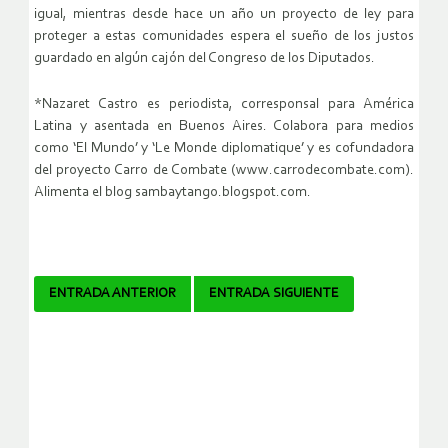
igual, mientras desde hace un año un proyecto de ley para
proteger a estas comunidades espera el sueño de los justos
guardado en algún cajón del Congreso de los Diputados.
*Nazaret Castro es periodista, corresponsal para América
Latina y asentada en Buenos Aires. Colabora para medios
como ‘El Mundo’ y ‘Le Monde diplomatique’ y es cofundadora
del proyecto Carro de Combate (www.carrodecombate.com).
Alimenta el blog sambaytango.blogspot.com.
Navegador
ENTRADA ANTERIOR
ENTRADA SIGUIENTE
de
artículos