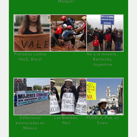
Márquez
Protestas contra
No a la minería ,
VALE, Brasil
Bariloche,
Argentina
Defensoras
Las Bambas,
PUEBLA, Pue, 27
amenazadas en
Perú
Enero
México