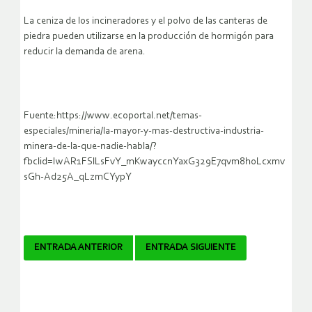
La ceniza de los incineradores y el polvo de las canteras de
piedra pueden utilizarse en la producción de hormigón para
reducir la demanda de arena.
Fuente:https://www.ecoportal.net/temas-
especiales/mineria/la-mayor-y-mas-destructiva-industria-
minera-de-la-que-nadie-habla/?
fbclid=IwAR1FSlLsFvY_mKwayccnYaxG329E7qvm8h0Lcxmv
sGh-Ad25A_qLzmCYypY
Navegador
ENTRADA ANTERIOR
ENTRADA SIGUIENTE
de
artículos