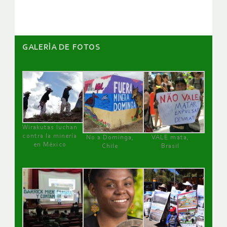
GALERÌA DE FOTOS
Wirakutas luchan
contra la minería
No a Dominga,
VALE mata,
en México
Chile
Brasil