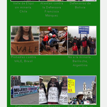
Valle de Elqui
Atentan contra
Defensoras de
sin minería.
la Defensora
Bolivia
Chile
Francisca
Márquez
Protestas contra
No a la minería ,
VALE, Brasil
Bariloche,
Argentina
Defensoras
Las Bambas,
PUEBLA, Pue, 27