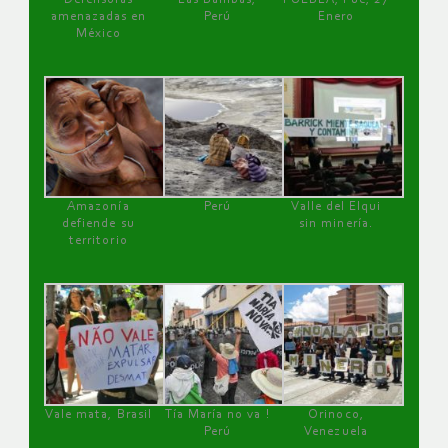
amenazadas en
Perú
Enero
México
Amazonía
Perú
Valle del Elqui
defiende su
sin minería.
territorio
Vale mata, Brasil
Tía María no va !
Orinoco,
Perú
Venezuela