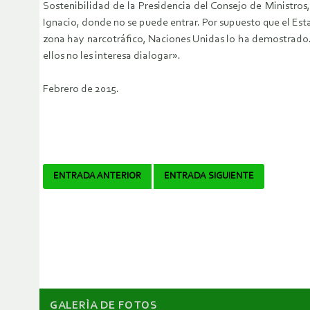
Sostenibilidad de la Presidencia del Consejo de Ministros
Ignacio, donde no se puede entrar. Por supuesto que el Es
zona hay narcotráfico, Naciones Unidas lo ha demostrado. 
ellos no les interesa dialogar».
Febrero de 2015.
Navegador
ENTRADA ANTERIOR
ENTRADA SIGUIENTE
de
artículos
GALERÌA DE FOTOS