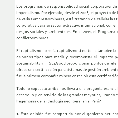
Los programas de responsabilidad social corporativa de l
imperialismo. Por ejemplo, desde el 2008, el proyecto de 
de varias empresas mineras, está tratando de «aliviar las
corporativa para su sector extractivo internacional, con e
riesgos sociales y ambientales. En el 2011, el Programa 
conflictos mineros.
El capitalismo no sería capitalismo si no tenía también la
de varios tipos para medir y recompensar el impacto pos
Sustainability y FTSE4Good proporcionan puntos de refere
ofrece una certificación para sistemas de gestión ambient
fue la primera compañía minera en recibir esta certificació
Todo lo expuesto arriba nos lleva a una pregunta esencia
desarrollo y en servicio de las grandes mayorías, usando
hegemonía de la ideología neoliberal en el Perú?
1. Esta opinión fue compartida por el gobierno peruan