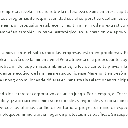
 empresas revelan mucho sobre la naturaleza de una empresa capitali
 Los programas de responsabilidad social corporativa ocultan las ve
nen por propósito establecer y legitimar el modelo extractivo y 
sempeñan también un papel estratégico en la creación de apoyo pa
 la nieve ante el sol cuando las empresas están en problemas. P
olcan, decía que la minería en el Perú atraviesa una preocupante co
aprobación de los permisos ambientales, la ley de consulta previa y l
esidente ejecutivo de la minera estadounidense Newmont empezó a 
e unos 5.000 millones de dólares en Perú, tras las elecciones municip
ando los intereses corporativos están en juego. Por ejemplo, el Cons
o y 32 asociaciones mineras nacionales y regionales y asociaciones 
 que los últimos conflictos en torno a proyectos mineros específ
en bloqueos inmediatos en lugar de protestas más pacíficas. Se sosp