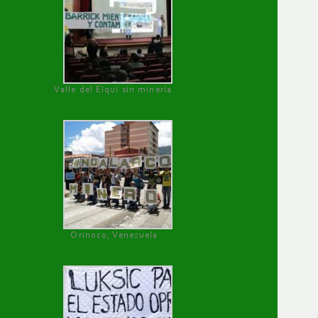
Valle del Elqui sin minería.
Orinoco, Venezuela