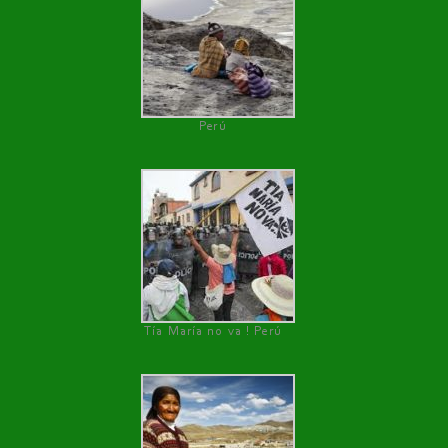
Perú
Tía María no va ! Perú