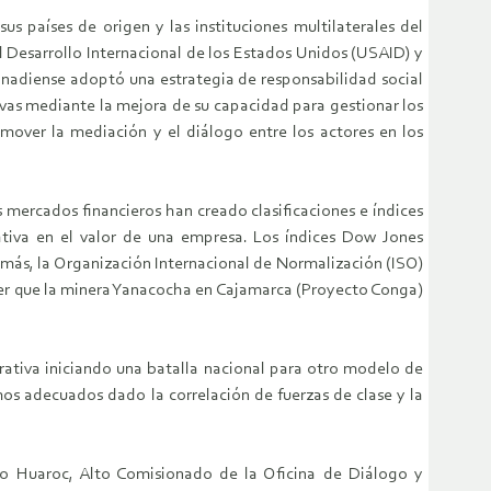
s países de origen y las instituciones multilaterales del
l Desarrollo Internacional de los Estados Unidos (USAID) y
canadiense adoptó una estrategia de responsabilidad social
tivas mediante la mejora de su capacidad para gestionar los
omover la mediación y el diálogo entre los actores en los
s mercados financieros han creado clasificaciones e índices
rativa en el valor de una empresa. Los índices Dow Jones
más, la Organización Internacional de Normalización (ISO)
aber que la minera Yanacocha en Cajamarca (Proyecto Conga)
rativa iniciando una batalla nacional para otro modelo de
os adecuados dado la correlación de fuerzas de clase y la
ro Huaroc, Alto Comisionado de la Oficina de Diálogo y