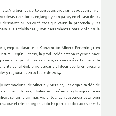
sta. Y si bien es cierto que estos programas pueden aliviar
rdaderas cuestiones en juego y son parte, en el caso de las
desmantelar los conflictos que causa la presencia y las
ra sus actividades y son herramientas para dividir a la
or ejemplo, durante la Convención Minera Perumin 31 en
yuntura. Según Picasso, la producción estaba cayendo hace
a pesada carga tributaria minera, que «es más alta que la de
chantajear al Gobierno peruano al decir que la empresa, a
ales y regionales en octubre de 2014.
ejo Internacional de Minería y Metales, una organización de
de commodities globales, escribió en 2013 lo siguiente en
icos se tornarán más violentos. La resistencia está bien
echa que el crimen organizado ha participado cada vez más