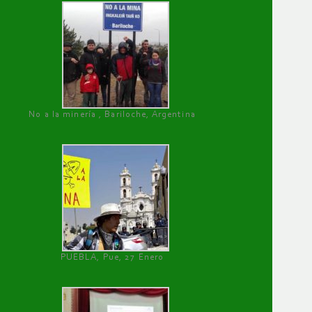
No a la minería , Bariloche, Argentina
PUEBLA, Pue, 27 Enero