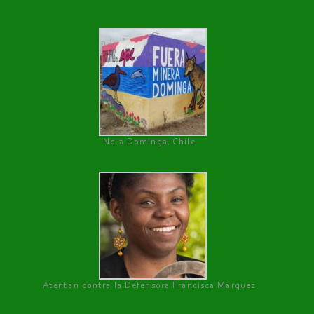
No a Dominga, Chile
Atentan contra la Defensora Francisca Márquez