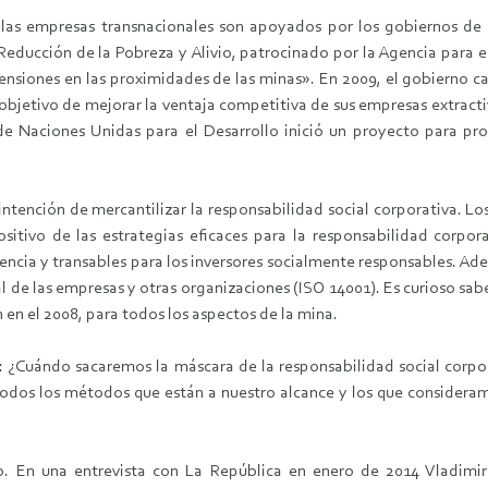
as empresas transnacionales son apoyados por los gobiernos de su
Reducción de la Pobreza y Alivio, patrocinado por la Agencia para e
 tensiones en las proximidades de las minas». En 2009, el gobierno 
l objetivo de mejorar la ventaja competitiva de sus empresas extrac
de Naciones Unidas para el Desarrollo inició un proyecto para pr
 intención de mercantilizar la responsabilidad social corporativa. Lo
itivo de las estrategias eficaces para la responsabilidad corpo
ncia y transables para los inversores socialmente responsables. Ade
al de las empresas y otras organizaciones (ISO 14001). Es curioso s
n en el 2008, para todos los aspectos de la mina.
l: ¿Cuándo sacaremos la máscara de la responsabilidad social corpo
 todos los métodos que están a nuestro alcance y los que consideram
o. En una entrevista con La República en enero de 2014 Vladimi