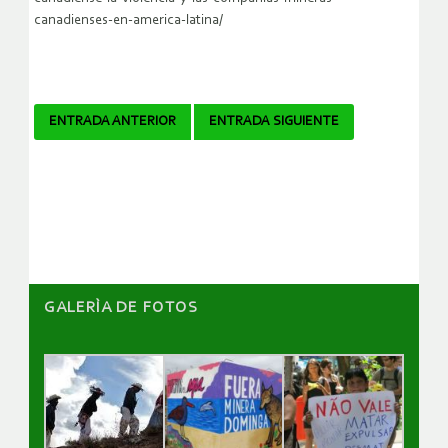
canadienses-en-america-latina/
Navegador
ENTRADA ANTERIOR
ENTRADA SIGUIENTE
de
artículos
GALERÌA DE FOTOS