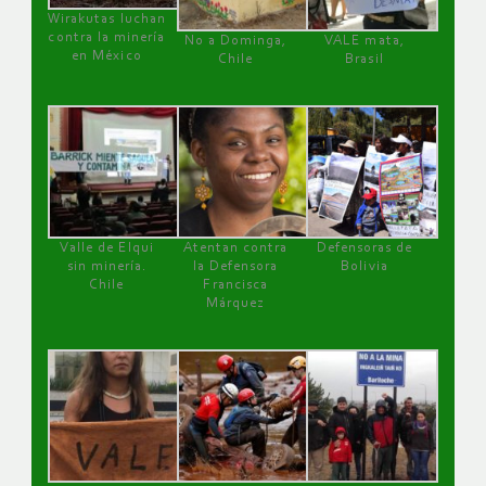
Wirakutas luchan
contra la minería
No a Dominga,
VALE mata,
en México
Chile
Brasil
Valle de Elqui
Atentan contra
Defensoras de
sin minería.
la Defensora
Bolivia
Chile
Francisca
Márquez