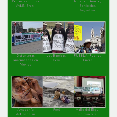
Protestas contra
No a la minería ,
VALE, Brasil
Bariloche,
Argentina
Defensoras
Las Bambas,
PUEBLA, Pue, 27
amenazadas en
Perú
Enero
México
Amazonía
Perú
Valle del Elqui
defiende su
sin minería.