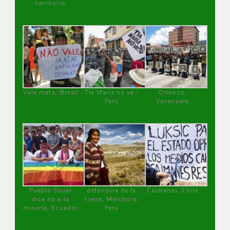
territorio
Vale mata, Brasil
Tía María no va !
Orinoco,
Perú
Venezuela
Pueblo Shuar
defensora de la
Caimanes, Chile
dice no a la
tierra, Melchora,
minería, Ecuador
Perú