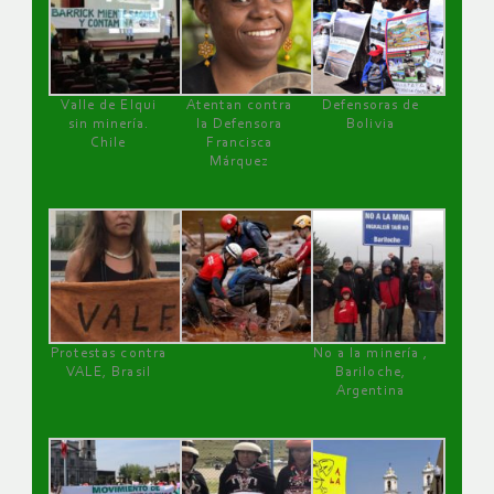
Valle de Elqui
Atentan contra
Defensoras de
sin minería.
la Defensora
Bolivia
Chile
Francisca
Márquez
Protestas contra
No a la minería ,
VALE, Brasil
Bariloche,
Argentina