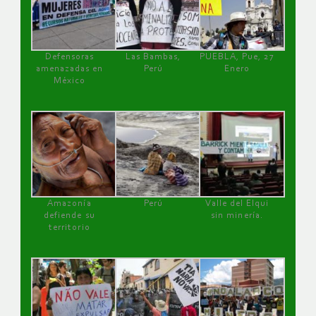
Defensoras
Las Bambas,
PUEBLA, Pue, 27
amenazadas en
Perú
Enero
México
Amazonía
Perú
Valle del Elqui
defiende su
sin minería.
territorio