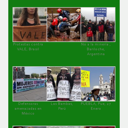
Protestas contra
No a la minería ,
VALE, Brasil
Bariloche,
Argentina
Defensoras
Las Bambas,
PUEBLA, Pue, 27
amenazadas en
Perú
Enero
México