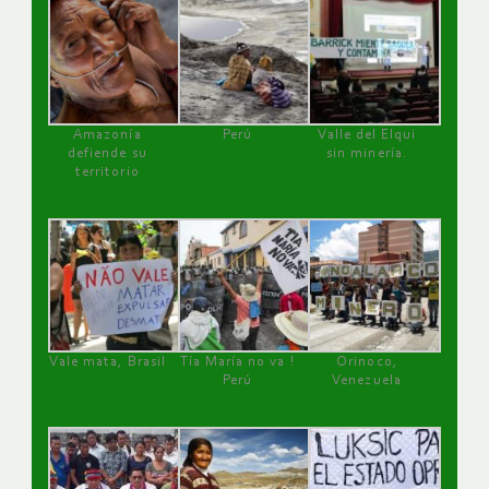
Amazonía
Perú
Valle del Elqui
defiende su
sin minería.
territorio
Vale mata, Brasil
Tía María no va !
Orinoco,
Perú
Venezuela