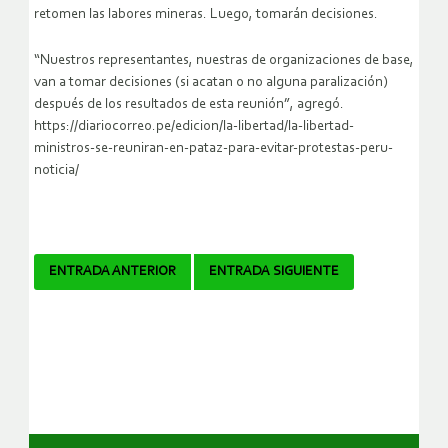
retomen las labores mineras. Luego, tomarán decisiones.
“Nuestros representantes, nuestras de organizaciones de base,
van a tomar decisiones (si acatan o no alguna paralización)
después de los resultados de esta reunión”, agregó.
https://diariocorreo.pe/edicion/la-libertad/la-libertad-
ministros-se-reuniran-en-pataz-para-evitar-protestas-peru-
noticia/
Navegador
ENTRADA ANTERIOR
ENTRADA SIGUIENTE
de
artículos