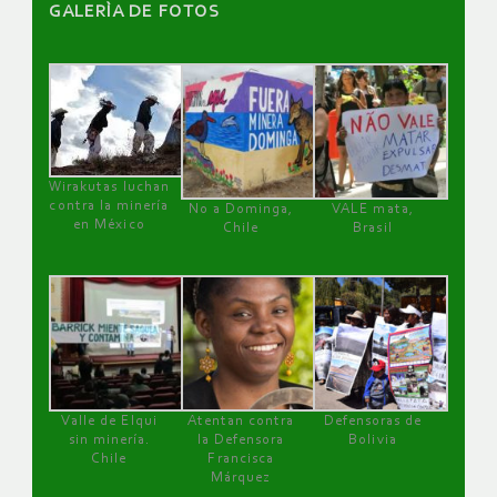
GALERÌA DE FOTOS
Wirakutas luchan
contra la minería
No a Dominga,
VALE mata,
en México
Chile
Brasil
Valle de Elqui
Atentan contra
Defensoras de
sin minería.
la Defensora
Bolivia
Chile
Francisca
Márquez