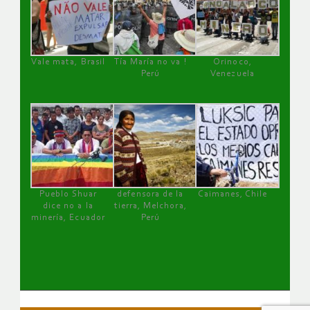
Vale mata, Brasil
Tía María no va !
Orinoco,
Perú
Venezuela
Pueblo Shuar
defensora de la
Caimanes, Chile
dice no a la
tierra, Melchora,
minería, Ecuador
Perú