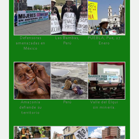
Defensoras
Las Bambas,
PUEBLA, Pue, 27
amenazadas en
Perú
Enero
México
Amazonía
Perú
Valle del Elqui
defiende su
sin minería.
territorio