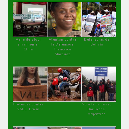
Valle de Elqui
Atentan contra
Defensoras de
sin minería.
la Defensora
Bolivia
Chile
Francisca
Márquez
Protestas contra
No a la minería ,
VALE, Brasil
Bariloche,
Argentina