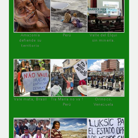
Amazonía
Perú
Valle del Elqui
defiende su
sin minería.
territorio
Vale mata, Brasil
Tía María no va !
Orinoco,
Perú
Venezuela