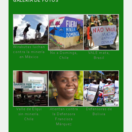
GALERÌA DE FOTOS
Wirakutas luchan
contra la minería
No a Dominga,
VALE mata,
en México
Chile
Brasil
Valle de Elqui
Atentan contra
Defensoras de
sin minería.
la Defensora
Bolivia
Chile
Francisca
Márquez