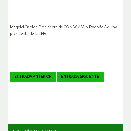
Magdiel Carrion Presidente de CONACAMI y Rodolfo Aquino
presidente de la CNR
Navegador
ENTRADA ANTERIOR
ENTRADA SIGUIENTE
de
artículos