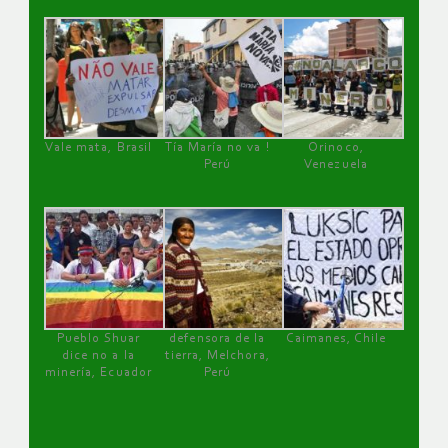
Vale mata, Brasil
Tía María no va !
Orinoco,
Perú
Venezuela
Pueblo Shuar
defensora de la
Caimanes, Chile
dice no a la
tierra, Melchora,
minería, Ecuador
Perú