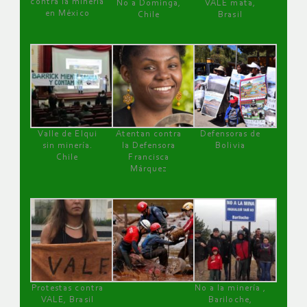
contra la minería
No a Dominga,
VALE mata,
en México
Chile
Brasil
Valle de Elqui
Atentan contra
Defensoras de
sin minería.
la Defensora
Bolivia
Chile
Francisca
Márquez
Protestas contra
No a la minería ,
VALE, Brasil
Bariloche,