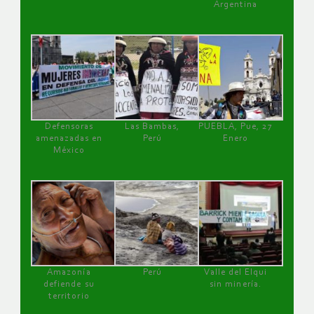
Argentina
Defensoras
Las Bambas,
PUEBLA, Pue, 27
amenazadas en
Perú
Enero
México
Amazonía
Perú
Valle del Elqui
defiende su
sin minería.
territorio