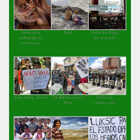
Amazonía
Perú
Valle del Elqui
defiende su
sin minería.
territorio
Vale mata, Brasil
Tía María no va !
Orinoco,
Perú
Venezuela