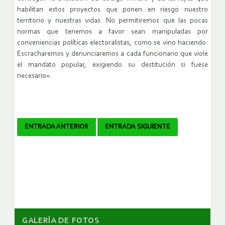
habilitan estos proyectos que ponen en riesgo nuestro
territorio y nuestras vidas. No permitiremos que las pocas
normas que tenemos a favor sean manipuladas por
conveniencias políticas electoralistas, como se vino haciendo.
Escracharemos y denunciaremos a cada funcionario que viole
el mandato popular, exigiendo su destitución si fuese
necesario».
Navegador
ENTRADA ANTERIOR
ENTRADA SIGUIENTE
de
artículos
GALERÌA DE FOTOS