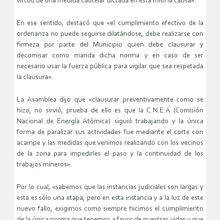
virtud de una medida cautelar dictada en esta misma causa».
En ese sentido, destacó que «el cumplimiento efectivo de la
ordenanza no puede seguirse dilatándose, debe realizarse con
firmeza por parte del Municipio quien debe clausurar y
decomisar como manda dicha norma y en caso de ser
necesario usar la fuerza pública para vigilar que sea respetada
la clausura».
La Asamblea dijo que «clausurar preventivamente como se
hizo, no sirvió, prueba de ello es que la C.N.E.A (Comisión
Nacional de Energía Atómica) siguió trabajando y la única
forma de paralizar sus actividades fue mediante el corte con
acampe y las medidas que venimos realizando con los vecinos
de la zona para impedirles el paso y la continuidad de los
trabajos mineros».
Por lo cual, «sabemos que las instancias judiciales son largas y
esta es sólo una etapa, pero en esta instancia y a la luz de este
nuevo fallo, exigimos como siempre hicimos el cumplimiento
de la única norma que tenemos a favor de nuestras vidas y que