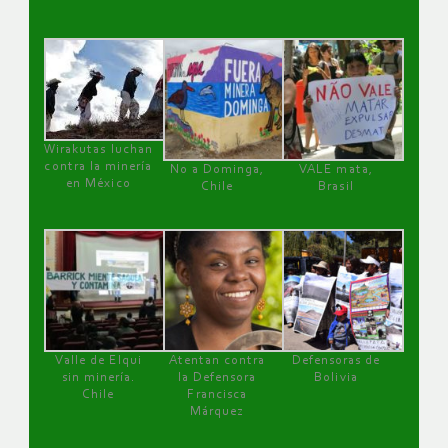
Wirakutas luchan
contra la minería
No a Dominga,
VALE mata,
en México
Chile
Brasil
Valle de Elqui
Atentan contra
Defensoras de
sin minería.
la Defensora
Bolivia
Chile
Francisca
Márquez