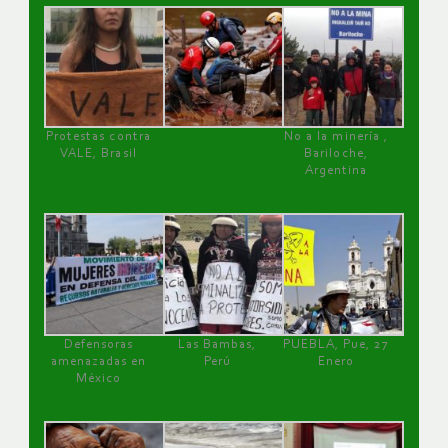
Protestas contra
No a la minería ,
VALE, Brasil
Bariloche,
Argentina
Defensoras
Las Bambas,
PUEBLA, Pue, 27
amenazadas en
Perú
Enero
México