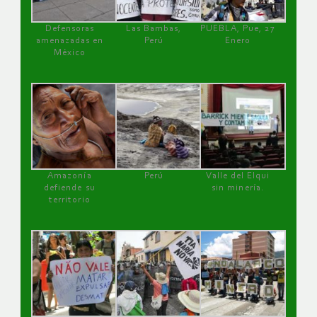
Defensoras
Las Bambas,
PUEBLA, Pue, 27
amenazadas en
Perú
Enero
México
Amazonía
Perú
Valle del Elqui
defiende su
sin minería.
territorio