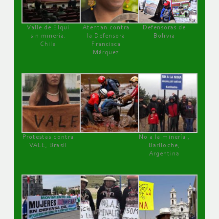
Valle de Elqui
Atentan contra
Defensoras de
sin minería.
la Defensora
Bolivia
Chile
Francisca
Márquez
Protestas contra
No a la minería ,
VALE, Brasil
Bariloche,
Argentina