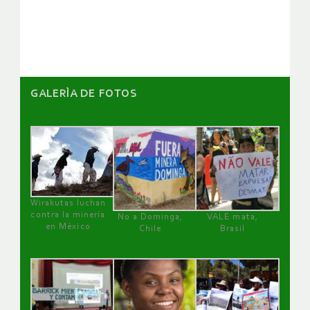
artículos
GALERÌA DE FOTOS
Wirakutas luchan
contra la minería
No a Dominga,
VALE mata,
en México
Chile
Brasil