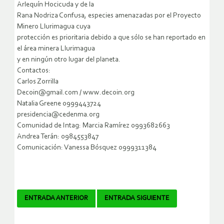
Arlequín Hocicuda y de la
Rana Nodriza Confusa, especies amenazadas por el Proyecto
Minero Llurimagua cuya
protección es prioritaria debido a que sólo se han reportado en
el área minera Llurimagua
y en ningún otro lugar del planeta.
Contactos:
Carlos Zorrilla
Decoin@gmail.com / www.decoin.org
Natalia Greene 0999443724
presidencia@cedenma.org
Comunidad de Intag: Marcia Ramírez 0993682663
Andrea Terán: 0984553847
Comunicación: Vanessa Bósquez 0999311384
Navegador
ENTRADA ANTERIOR
ENTRADA SIGUIENTE
de