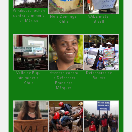
Wirakutas luchan
contra la minería
No a Dominga,
VALE mata,
en México
Chile
Brasil
Valle de Elqui
Atentan contra
Defensoras de
sin minería.
la Defensora
Bolivia
Chile
Francisca
Márquez