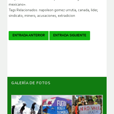
mexicano».
Tags Relacionados: napoleon gomez urrutia, canada, lider,
sindicato, minero, acusaciones, extradicion
Navegador
ENTRADA ANTERIOR
ENTRADA SIGUIENTE
de
artículos
GALERÌA DE FOTOS