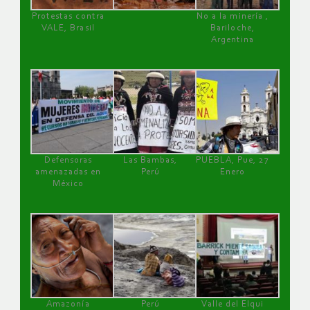
Protestas contra
No a la minería ,
VALE, Brasil
Bariloche,
Argentina
Defensoras
Las Bambas,
PUEBLA, Pue, 27
amenazadas en
Perú
Enero
México
Amazonía
Perú
Valle del Elqui