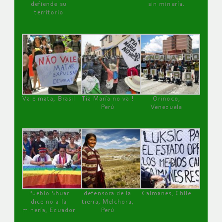
defiende su
sin minería.
territorio
Vale mata, Brasil
Tía María no va !
Orinoco,
Perú
Venezuela
Pueblo Shuar
defensora de la
Caimanes, Chile
dice no a la
tierra, Melchora,
minería, Ecuador
Perú