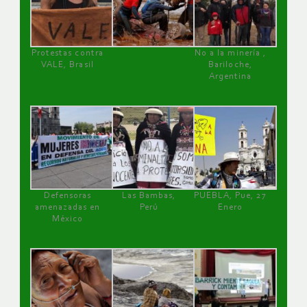
Protestas contra
No a la minería ,
VALE, Brasil
Bariloche,
Argentina
Defensoras
Las Bambas,
PUEBLA, Pue, 27
amenazadas en
Perú
Enero
México