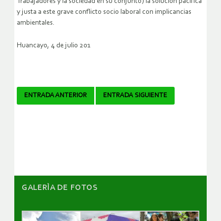
Trabajadores y la sociedad en su conjunto) la solución pacífica
y justa a este grave conflicto socio laboral con implicancias
ambientales.
Huancayo, 4 de julio 201
Navegador
ENTRADA ANTERIOR
ENTRADA SIGUIENTE
de
artículos
GALERÌA DE FOTOS