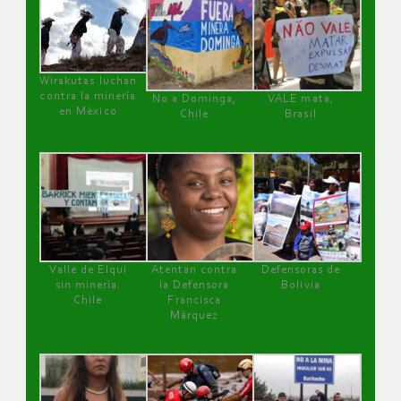
Wirakutas luchan
contra la minería
No a Dominga,
VALE mata,
en México
Chile
Brasil
Valle de Elqui
Atentan contra
Defensoras de
sin minería.
la Defensora
Bolivia
Chile
Francisca
Márquez