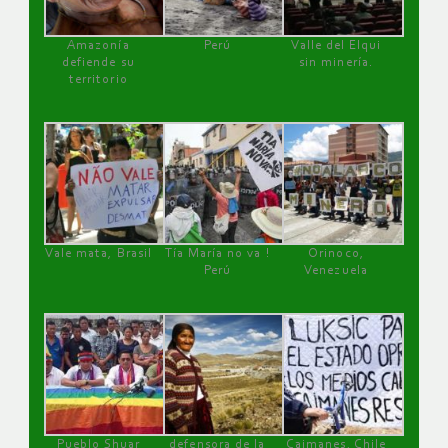
Amazonía
Perú
Valle del Elqui
defiende su
sin minería.
territorio
Vale mata, Brasil
Tía María no va !
Orinoco,
Perú
Venezuela
Pueblo Shuar
defensora de la
Caimanes, Chile