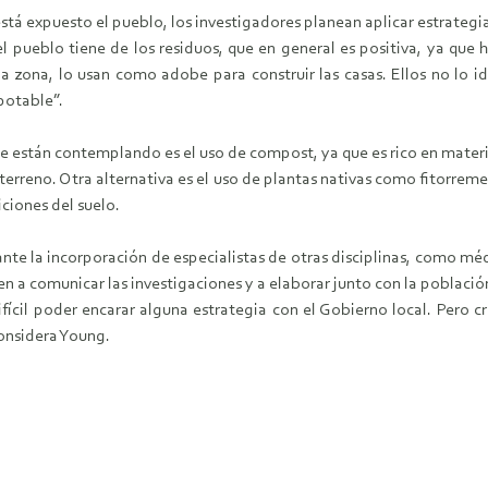
está expuesto el pueblo, los investigadores planean aplicar estrateg
l pueblo tiene de los residuos, que en general es positiva, ya que h
 la zona, lo usan como adobe para construir las casas. Ellos no lo
potable”.
ue están contemplando es el uso de compost, ya que es rico en materia
terreno. Otra alternativa es el uso de plantas nativas como fitorrem
ciones del suelo.
nte la incorporación de especialistas de otras disciplinas, como médi
n a comunicar las investigaciones y a elaborar junto con la població
ifícil poder encarar alguna estrategia con el Gobierno local. Pero
considera Young.