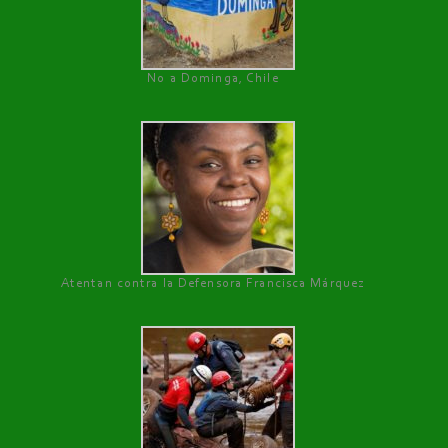
No a Dominga, Chile
Atentan contra la Defensora Francisca Márquez