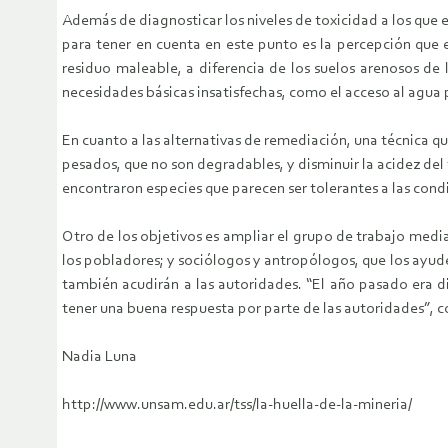
Además de diagnosticar los niveles de toxicidad a los que 
para tener en cuenta en este punto es la percepción que e
residuo maleable, a diferencia de los suelos arenosos de
necesidades básicas insatisfechas, como el acceso al agua 
En cuanto a las alternativas de remediación, una técnica q
pesados, que no son degradables, y disminuir la acidez del 
encontraron especies que parecen ser tolerantes a las condi
Otro de los objetivos es ampliar el grupo de trabajo media
los pobladores; y sociólogos y antropólogos, que los ayude
también acudirán a las autoridades. “El año pasado era d
tener una buena respuesta por parte de las autoridades”, 
Nadia Luna
http://www.unsam.edu.ar/tss/la-huella-de-la-mineria/