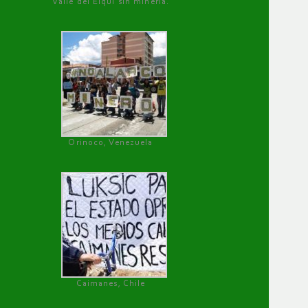
Valle del Elqui sin minería.
Orinoco, Venezuela
Caimanes, Chile