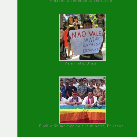
Amazonía defiende su territorio
Vale mata, Brasil
Pueblo Shuar dice no a la minería, Ecuador