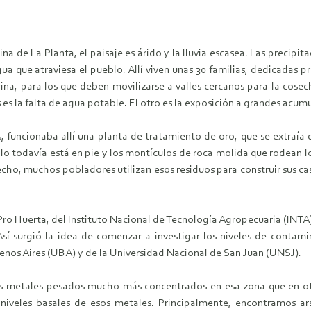
a de La Planta, el paisaje es árido y la lluvia escasea. Las precipit
ua que atraviesa el pueblo. Allí viven unas 30 familias, dedicadas 
rina, para los que deben movilizarse a valles cercanos para la cose
 es la falta de agua potable. El otro es la exposición a grandes acum
 funcionaba allí una planta de tratamiento de oro, que se extraía 
 todavía está en pie y los montículos de roca molida que rodean lo 
hecho, muchos pobladores utilizan esos residuos para construir sus 
ro Huerta, del Instituto Nacional de Tecnología Agropecuaria (INTA),
sí surgió la idea de comenzar a investigar los niveles de contam
uenos Aires (UBA) y de la Universidad Nacional de San Juan (UNSJ).
s metales pesados mucho más concentrados en esa zona que en ot
niveles basales de esos metales. Principalmente, encontramos ars