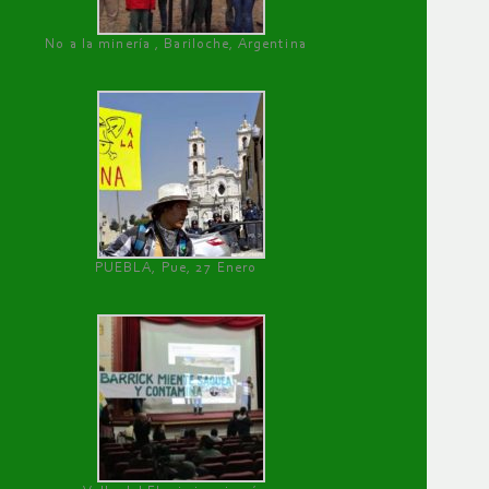
No a la minería , Bariloche, Argentina
PUEBLA, Pue, 27 Enero