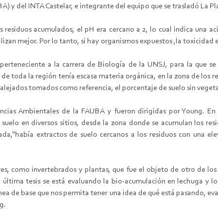
 y del INTA Castelar, e integrante del equipo que se trasladó La Pl
 residuos acumulados, el pH era cercano a 2, lo cual indica una ac
lizan mejor. Por lo tanto, si hay organismos expuestos ,la toxicidad 
 perteneciente a la carrera de Biología de la UNSJ, para la que se
lo de toda la región tenía escasa materia orgánica, en la zona de lo
s alejados tomados como referencia, el porcentaje de suelo sin veget
iencias Ambientales de la FAUBA y fueron dirigidas por Young. En
suelo en diversos sitios, desde la zona donde se acumulan los re
tada,“había extractos de suelo cercanos a los residuos con una 
res, como invertebrados y plantas, que fue el objeto de otro de los
última tesis se está evaluando la bio-acumulación en lechuga y los
nea de base que nos permita tener una idea de qué está pasando, eval
g.