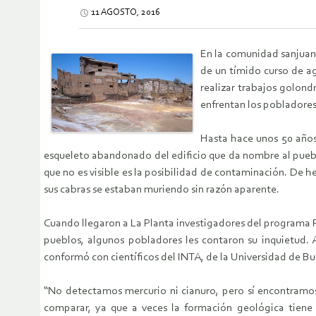
11 AGOSTO, 2016
En la comunidad sanjuanin
de un tímido curso de ag
realizar trabajos golond
enfrentan los pobladores
Hasta hace unos 50 años,
esqueleto abandonado del edificio que da nombre al pueblo
que no es visible es la posibilidad de contaminación. De 
sus cabras se estaban muriendo sin razón aparente.
Cuando llegaron a La Planta investigadores del programa P
pueblos, algunos pobladores les contaron su inquietud. A
conformó con científicos del INTA, de la Universidad de B
“No detectamos mercurio ni cianuro, pero sí encontramo
comparar, ya que a veces la formación geológica tiene 