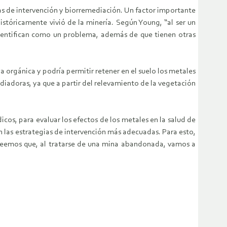
ias de intervención y biorremediación. Un factor importante
istóricamente vivió de la minería. Según Young, “al ser un
 identifican como un problema, además de que tienen otras
 orgánica y podría permitir retener en el suelo los metales
ediadoras, ya que a partir del relevamiento de la vegetación
cos, para evaluar los efectos de los metales en la salud de
n las estrategias de intervención más adecuadas. Para esto,
 creemos que, al tratarse de una mina abandonada, vamos a