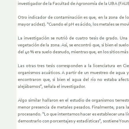
investigador de la Facultad de Agronomía de la UBA (FAUBA)
Otro indicador de contaminación es que, en la zona de los
mayor acidez). “Cuando el pH es ácido, los metales se movi
La investigación se nutrió de cuatro tesis de grado. Una
vegetación de la zona. Así, se encontró que, si bien el sue
del 40 % era suelo desnudo, mientras que, en los sitios má
Las otras tres tesis corresponden a la licenciatura en C
organismos acuáticos. A partir de un muestreo de agua y 
encontraron que, si bien el agua del río no estaba afec
alejábamos”, señala el investigador.
Algo similar hallaron en el estudio de organismos terrest
menor presencia de metales pesados. Finalmente, para la 
procesando. “Lo que intentamos hacer es establecer una lí
demostrarlo con porcentajes y estadísticas”, sostiene Youn