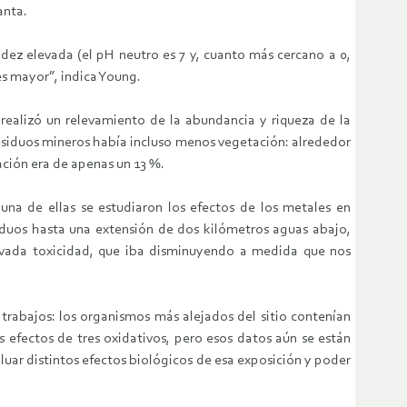
anta.
idez elevada (el pH neutro es 7 y, cuanto más cercano a 0,
es mayor”, indica Young.
 realizó un relevamiento de la abundancia y riqueza de la
s residuos mineros había incluso menos vegetación: alrededor
ación era de apenas un 13 %.
 una de ellas se estudiaron los efectos de los metales en
siduos hasta una extensión de dos kilómetros aguas abajo,
elevada toxicidad, que iba disminuyendo a medida que nos
 trabajos: los organismos más alejados del sitio contenían
 efectos de tres oxidativos, pero esos datos aún se están
uar distintos efectos biológicos de esa exposición y poder