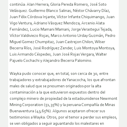
continúa: Alan Herrera, Gloria Pereda Romero, José Soto
Velásquez. Guillermo Blanco Salinas, Néstor Chávarry Díaz,
Juan Félix Córdova Injante, Víctor Infante Chiquimango, Juan
Vigo Ventura, Adriano Vásquez Mendoza, Arcenio Alata
Fernández, Lucio Mamani Mamani, Jorge Verastegui Tejada,
Víctor Valdiviezo Rojas, Marco Antonio Urday Guzmán, Pedro
Miguel Gomez Chumpitaz, Juan Castrejon Chilon, Wilser
Becerra Ríos, José Rodríguez Zender, Luis Montoya Montoya,
Luis Armando Céspedes, Juan José Rojas Vergara, Walter
Pajuelo Cochachi y Alejandro Becerra Palomino.
Wayka pudo conocer que, en total, son cerca de 30, entre
trabajadores y extrabajadores de Yanacocha, los que afrontan
males de salud que se presumen originados
por la alta
contaminación a la que estuvieron expuestos dentro del
complejo minero de propiedad de la estadounidense Newmont
Mining Corporation (51,35%) y la peruana Compañía de Minas
Buenaventura (43,65%). Algunos aceptaron ofrecer sus
testimonios a Wayka. Otros, por el temor a perder sus empleos,
se ven obligados a seguir aguantando los malestares en