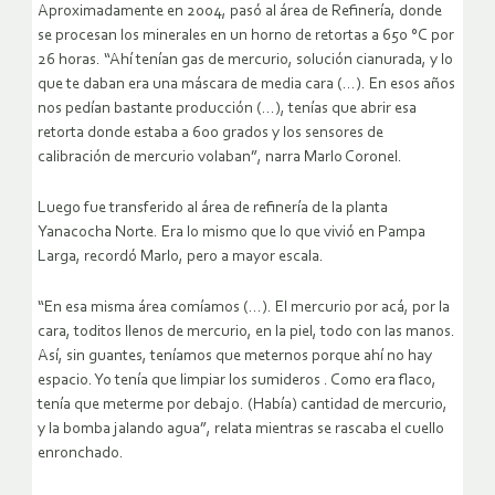
Aproximadamente en 2004, pasó al área de Refinería, donde
se procesan los minerales en un horno de retortas a 650 °C por
26 horas. “Ahí tenían gas de mercurio, solución cianurada, y lo
que te daban era una máscara de media cara (…). En esos años
nos pedían bastante producción (…), tenías que abrir esa
retorta donde estaba a 600 grados y los sensores de
calibración de mercurio volaban”, narra Marlo Coronel.
Luego fue transferido al área de refinería de la planta
Yanacocha Norte. Era lo mismo que lo que vivió en Pampa
Larga, recordó Marlo, pero a mayor escala.
“En esa misma área comíamos (…). El mercurio por acá, por la
cara, toditos llenos de mercurio, en la piel, todo con las manos.
Así, sin guantes, teníamos que meternos porque ahí no hay
espacio. Yo tenía que limpiar los sumideros . Como era flaco,
tenía que meterme por debajo. (Había) cantidad de mercurio,
y la bomba jalando agua”, relata mientras se rascaba el cuello
enronchado.