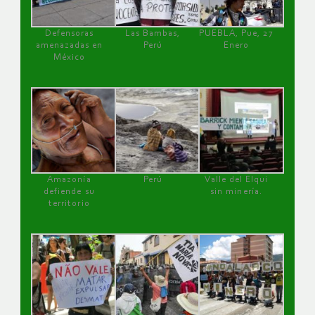
Defensoras
Las Bambas,
PUEBLA, Pue, 27
amenazadas en
Perú
Enero
México
Amazonía
Perú
Valle del Elqui
defiende su
sin minería.
territorio