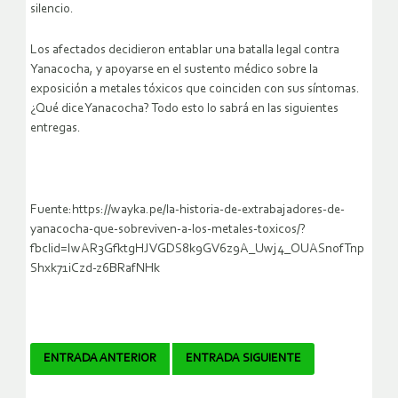
silencio.
Los afectados decidieron entablar una batalla legal contra
Yanacocha, y apoyarse en el sustento médico sobre la
exposición a metales tóxicos que coinciden con sus síntomas.
¿Qué dice Yanacocha? Todo esto lo sabrá en las siguientes
entregas.
Fuente:https://wayka.pe/la-historia-de-extrabajadores-de-
yanacocha-que-sobreviven-a-los-metales-toxicos/?
fbclid=IwAR3GfktgHJVGDS8k9GV6z9A_Uwj4_OUASn0fTnp
Shxk71iCzd-z6BRafNHk
Navegador
ENTRADA ANTERIOR
ENTRADA SIGUIENTE