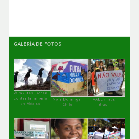
de
artículos
GALERÌA DE FOTOS
Wirakutas luchan
contra la minería
No a Dominga,
VALE mata,
en México
Chile
Brasil