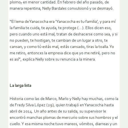
plomo
,
en menor cantidad. En febrero del año pasado, de
manera repentina, Nelly Bardales convulsionó y se desmayó.
“El lema de Yanacocha era ‘Yanacocha es tu familia’, y para mí
la familia te cuida, te ayuda, te protege (…). Ellos dicen eso,
pero cuando uno está mal, tratan de deshacerse como sea, y si
no pueden, te hostigan, te cambian de un lugar a otro, te
cansan, y como tú estás mal, estás cansado, tiras la toalla. Yo
me retiro, entonces la empresa dice que yo me retiré, pero no
es así”, explica Nelly sobre su renuncia a la minera.
La larga lista
Historia como las de Marco, Marlo y Nelly hay muchas, como la
de Fredy Silva López (29), quien trabajó en Yanacocha hasta
abril de 2014. Un año antes de su salida, su supervisor le
encontró manchas plomas de mercurio sobre sus hombros y el
cuello. Y esa misma noche tuvo mareos, vómitos, diarreas y un