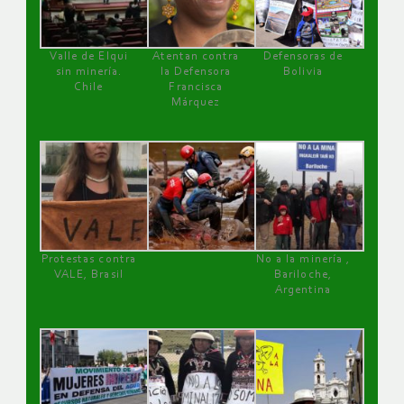
Valle de Elqui
Atentan contra
Defensoras de
sin minería.
la Defensora
Bolivia
Chile
Francisca
Márquez
Protestas contra
No a la minería ,
VALE, Brasil
Bariloche,
Argentina