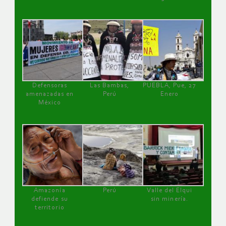
Defensoras
Las Bambas,
PUEBLA, Pue, 27
amenazadas en
Perú
Enero
México
Amazonía
Perú
Valle del Elqui
defiende su
sin minería.
territorio