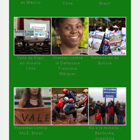
en México
Chile
Brasil
Valle de Elqui
Atentan contra
Defensoras de
sin minería.
la Defensora
Bolivia
Chile
Francisca
Márquez
Protestas contra
No a la minería ,
VALE, Brasil
Bariloche,
Argentina