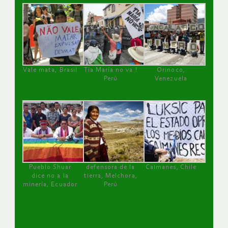
Vale mata, Brasil
Tía María no va !
Orinoco,
Perú
Venezuela
Pueblo Shuar
defensora de la
Caimanes, Chile
dice no a la
tierra, Melchora,
minería, Ecuador
Perú