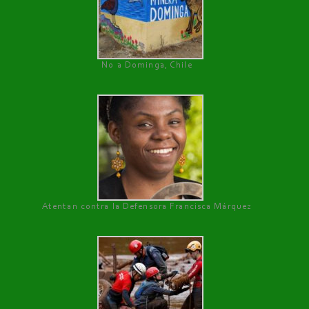
No a Dominga, Chile
Atentan contra la Defensora Francisca Márquez