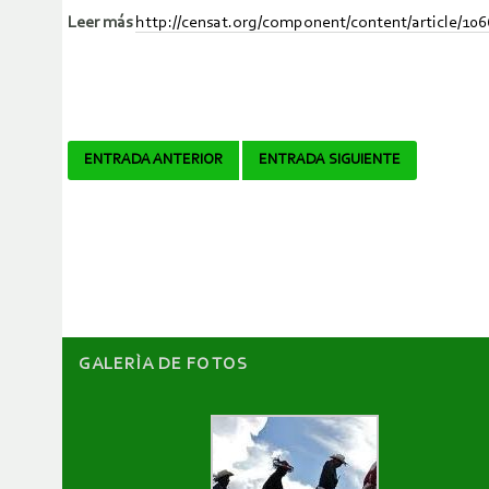
Leer más
http://censat.org/component/content/article/10
Navegador
ENTRADA ANTERIOR
ENTRADA SIGUIENTE
de
artículos
GALERÌA DE FOTOS