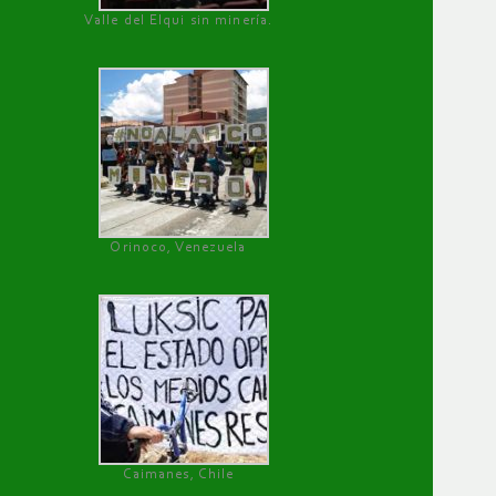
Valle del Elqui sin minería.
Orinoco, Venezuela
Caimanes, Chile