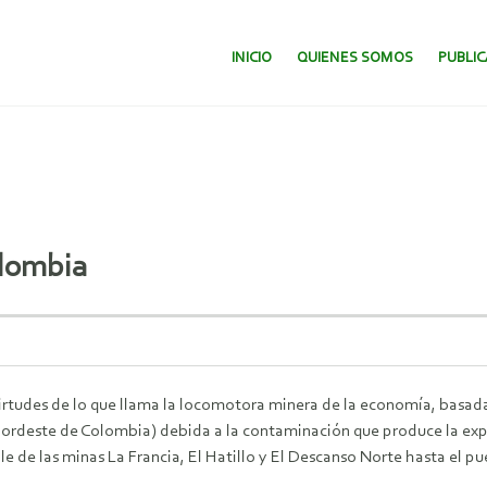
SALTAR AL CONTENIDO.
INICIO
QUIENES SOMOS
PUBLI
olombia
irtudes de lo que llama la locomotora minera de la economía, basada
al nordeste de Colombia) debida a la contaminación que produce la ex
le de las minas La Francia, El Hatillo y El Descanso Norte hasta el p