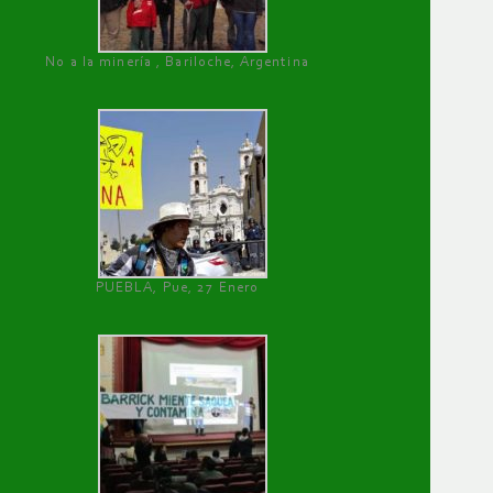
No a la minería , Bariloche, Argentina
PUEBLA, Pue, 27 Enero