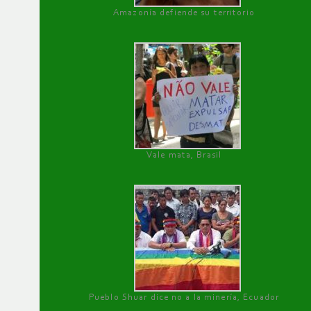
Amazonía defiende su territorio
Vale mata, Brasil
Pueblo Shuar dice no a la minería, Ecuador