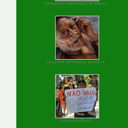
Defensoras amenazadas en México
Amazonía defiende su territorio
Vale mata, Brasil