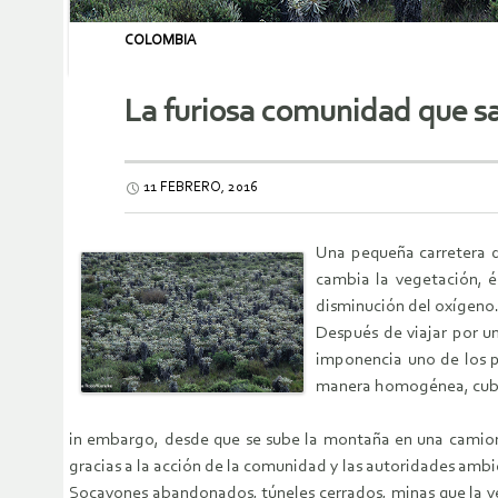
COLOMBIA
La furiosa comunidad que sa
11 FEBRERO, 2016
Una pequeña carretera d
cambia la vegetación, é
disminución del oxígeno
Después de viajar por u
imponencia uno de los pr
manera homogénea, cubier
in embargo, desde que se sube la montaña en una camionet
gracias a la acción de la comunidad y las autoridades ambi
Socavones abandonados, túneles cerrados, minas que la ve