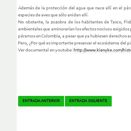
Además de la protección del agua que nace allí en el pár
especies de aves que sólo anidan allí.
No obstante, la zozobra de los habitantes de Tasco, Pi
ambientales que aminorarían los efectos nocivos exigidos p
páramos en Colombia, a pesar que ya hubiesen derechos adqu
Pero, ¿Por qué es importante preservar el ecosistema del
Ver documental en youtube:
http://www.kienyke.com/hist
Navegador
ENTRADA ANTERIOR
ENTRADA SIGUIENTE
de
artículos