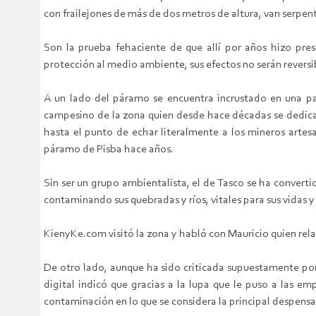
con frailejones de más de dos metros de altura, van serpe
Son la prueba fehaciente de que allí por años hizo pre
protección al medio ambiente, sus efectos no serán reversi
A un lado del páramo se encuentra incrustado en una par
campesino de la zona quien desde hace décadas se dedica 
hasta el punto de echar literalmente a los mineros artes
páramo de Pisba hace años.
Sin ser un grupo ambientalista, el de Tasco se ha convert
contaminando sus quebradas y ríos, vitales para sus vidas y
KienyKe.com visitó la zona y habló con Mauricio quien relat
De otro lado, aunque ha sido criticada supuestamente por
digital indicó que gracias a la lupa que le puso a las 
contaminación en lo que se considera la principal despensa