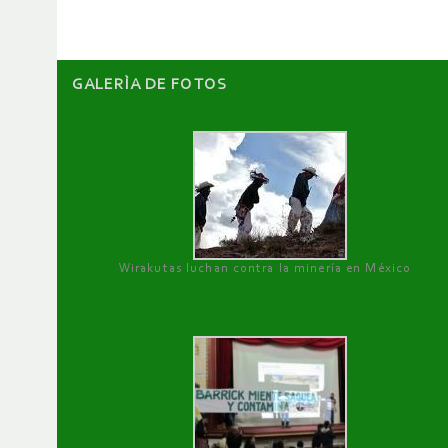
GALERÌA DE FOTOS
Wirakutas luchan contra la minería en México