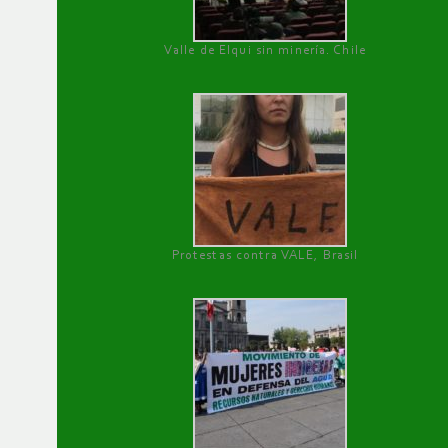
Valle de Elqui sin minería. Chile
Protestas contra VALE, Brasil