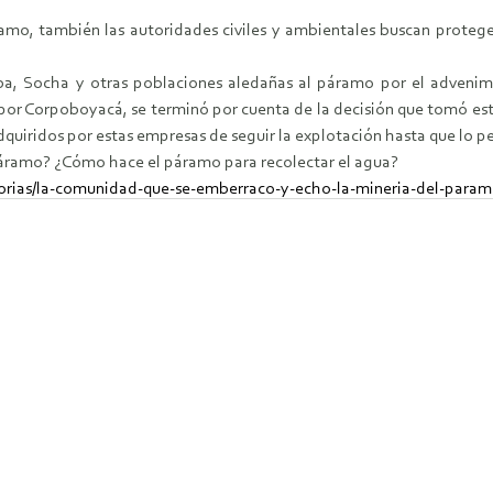
amo, también las autoridades civiles y ambientales buscan protege
sba, Socha y otras poblaciones aledañas al páramo por el advenim
or Corpoboyacá, se terminó por cuenta de la decisión que tomó este 
iridos por estas empresas de seguir la explotación hasta que lo per
 páramo? ¿Cómo hace el páramo para recolectar el agua?
orias/la-comunidad-que-se-emberraco-y-echo-la-mineria-del-param