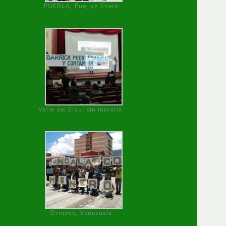
PUEBLA, Pue, 27 Enero
Valle del Elqui sin minería.
Orinoco, Venezuela