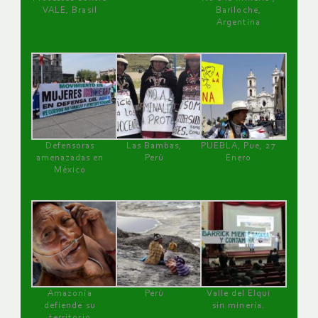
VALE, Brasil
Bariloche,
Argentina
Defensoras
Las Bambas,
PUEBLA, Pue, 27
amenazadas en
Perú
Enero
México
Amazonía
Perú
Valle del Elqui
defiende su
sin minería.
territorio