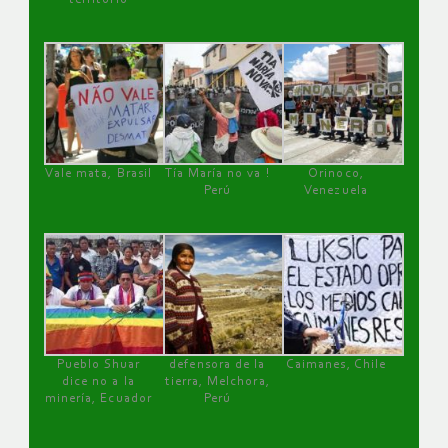
Vale mata, Brasil
Tía María no va !
Orinoco,
Perú
Venezuela
Pueblo Shuar
defensora de la
Caimanes, Chile
dice no a la
tierra, Melchora,
minería, Ecuador
Perú