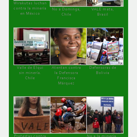
Wirakutas luchan
contra la minería
No a Dominga,
VALE mata,
en México
Chile
Brasil
Valle de Elqui
Atentan contra
Defensoras de
sin minería.
la Defensora
Bolivia
Chile
Francisca
Márquez
Protestas contra
No a la minería ,