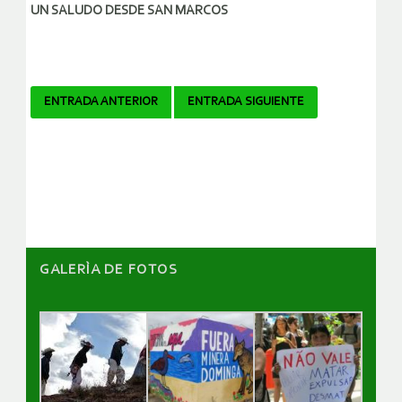
UN SALUDO DESDE SAN MARCOS
Navegador
ENTRADA ANTERIOR
ENTRADA SIGUIENTE
de
artículos
GALERÌA DE FOTOS