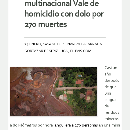
multinacional Vale de
homicidio con dolo por
270 muertes
24 ENERO, 2020
AUTOR:
NAIARA GALARRAGA
GORTÁZAR BEATRIZ JUCÁ , EL PAÍS.COM
Casi un
año
después
de que
una
lengua
de
residuos
mineros
a 80 kilómetros por hora
engullera a 270 personas
en una mina