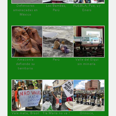
Defensoras
Las Bambas,
PUEBLA, Pue, 27
amenazadas en
Perú
Enero
México
Amazonía
Perú
Valle del Elqui
defiende su
sin minería.
territorio
Vale mata, Brasil
Tía María no va !
Orinoco,