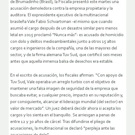
de Brumadinho (Brasil), la Fiscalía presentó este martes una
acusación demoledora contra la empresa propietaria y la
auditora. El expresidente ejecutivo de la multinacional
brasileña Vale Fabio Schvartsman -el mismo que cuando
asumió el cargo después de un desastre similar pero menos
letal en 2015 proclamó “Nunca más”- es acusado de homicidio
con dolo y delitos medioambientales junto a otros 15 altos
cargos e ingenieros de la compañía, una de las mayores del
sector, y de la firma alemana Tuv Sud, que certificó seis meses
antes que aquella inmensa balsa de desechos era estable.
En el escrito de acusación, los fiscales afirman: “Con apoyo de
Tuv Sud, Vale operaba un arreglo turbio con el objetivo de
mantener una falsa imagen de seguridad de la empresa que
buscaba evitar, a cualquier precio, impacto en su reputación y,
por consiguiente, alcanzar el liderazgo mundial (del sector) en
valor de mercado”. Un juez deberá decidir ahora si acepta los
cargos y los sienta en el banquillo. Se arriesgan a penas de
entre 12 y 30 años de cárcel. Tras difundirse el pliego de
acusaciones, la multinacional se declaró “perpleja ante las