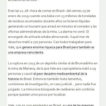
acusaciones de dolo”.
Eran las 12.28 –hora de comer en Brasil– del viernes 25 de
enero de 2019 cuando una balsa con 13 millones de toneladas
de residuos acumulados durante años se hicieron líquidas
generando un tsunami que arrasó en minutos el comedor y las
oficinas administrativas de la mina. La alarma no sonó. El
encargado de activarla estaba almorzando. Aquel mar de
desechos mató a 270 personas. Casi todos trabajaban para
Vale, que
genera enorme riqueza para Brasil pero también es
una empresa reincidente
.
La ruptura en 2015 de un depósito similar al de Brumadinho en
la mina de Mariana, de la que Vale era copropietaria mató a 19
personas y causó
el peor desastre medioambiental de la
historia
de Brasil. Entonces también hubo lamentos,
comisiones de investigación, un caso judicial… pero nadie fue
juzgado. La minuciosa búsqueda de cadáveres aún continúa
porque quedan unos pocos por localizar.
Vale, con 55.000 empleados en Brasil, es
una de las mayores