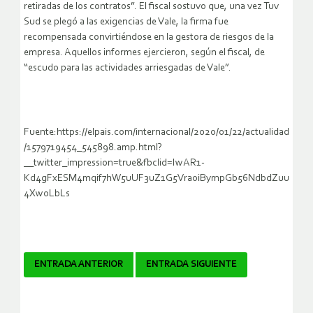
retiradas de los contratos”. El fiscal sostuvo que, una vez Tuv
Sud se plegó a las exigencias de Vale, la firma fue
recompensada convirtiéndose en la gestora de riesgos de la
empresa. Aquellos informes ejercieron, según el fiscal, de
“escudo para las actividades arriesgadas de Vale”.
Fuente:https://elpais.com/internacional/2020/01/22/actualidad
/1579719454_545898.amp.html?
__twitter_impression=true&fbclid=IwAR1-
Kd4gFxESM4mqif7hW5uUF3uZ1G5VraoiBympGb56NdbdZuu
4XwoLbLs
Navegador
ENTRADA ANTERIOR
ENTRADA SIGUIENTE
de