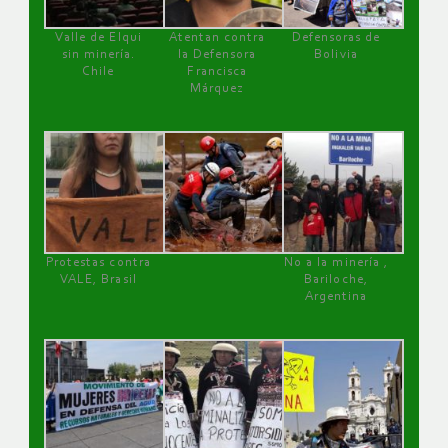
Valle de Elqui
Atentan contra
Defensoras de
sin minería.
la Defensora
Bolivia
Chile
Francisca
Márquez
Protestas contra
No a la minería ,
VALE, Brasil
Bariloche,
Argentina