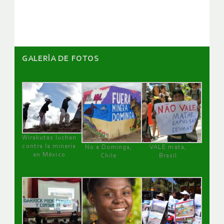
artículos
GALERÌA DE FOTOS
Wirakutas luchan
contra la minería
No a Dominga,
VALE mata,
en México
Chile
Brasil