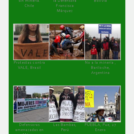
sin minería.
la Defensora
Bolivia
Chile
Francisca
Márquez
Protestas contra
No a la minería ,
VALE, Brasil
Bariloche,
Argentina
Defensoras
Las Bambas,
PUEBLA, Pue, 27
amenazadas en
Perú
Enero