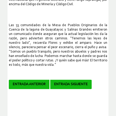
internacional que Argentina suscribió y tiene rango supralegal, por
encima del Código de Minería y Código Civil.
Las 33 comunidades de la Mesa de Pueblos Originarios de la
Cuenca de la laguna de Guayatayoc y Salinas Grandes emitieron
un comunicado donde aseguran que la actual legislación les da la
razón, pero advierten otros caminos. “Tenemos las leyes de
nuestro lado”, recuerda Flores y exhibe el amparo. Hace un
silencio, pareciera pensar el peor escenario, cierra el puño y avisa:
“Somos un pueblo tranquilo, pero nuestros abuelos y padres nos
han enseñado de lucha. Podemos marchar hasta donde se guarda
el poder político y cortar rutas. ¡Y quién sabe qué más! El territorio
es todo, más que nuestra vida.”
Navegador
ENTRADA ANTERIOR
ENTRADA SIGUIENTE
de
artículos