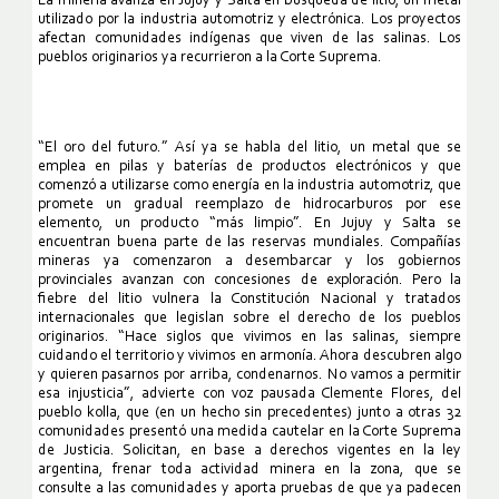
La minería avanza en Jujuy y Salta en búsqueda de litio, un metal
utilizado por la industria automotriz y electrónica. Los proyectos
afectan comunidades indígenas que viven de las salinas. Los
pueblos originarios ya recurrieron a la Corte Suprema.
“El oro del futuro.” Así ya se habla del litio, un metal que se
emplea en pilas y baterías de productos electrónicos y que
comenzó a utilizarse como energía en la industria automotriz, que
promete un gradual reemplazo de hidrocarburos por ese
elemento, un producto “más limpio”. En Jujuy y Salta se
encuentran buena parte de las reservas mundiales. Compañías
mineras ya comenzaron a desembarcar y los gobiernos
provinciales avanzan con concesiones de exploración. Pero la
fiebre del litio vulnera la Constitución Nacional y tratados
internacionales que legislan sobre el derecho de los pueblos
originarios. “Hace siglos que vivimos en las salinas, siempre
cuidando el territorio y vivimos en armonía. Ahora descubren algo
y quieren pasarnos por arriba, condenarnos. No vamos a permitir
esa injusticia”, advierte con voz pausada Clemente Flores, del
pueblo kolla, que (en un hecho sin precedentes) junto a otras 32
comunidades presentó una medida cautelar en la Corte Suprema
de Justicia. Solicitan, en base a derechos vigentes en la ley
argentina, frenar toda actividad minera en la zona, que se
consulte a las comunidades y aporta pruebas de que ya padecen