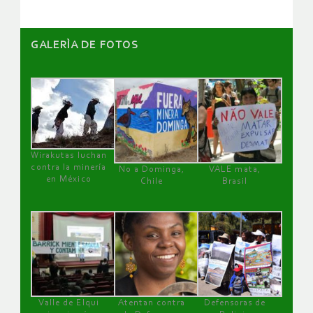
GALERÌA DE FOTOS
Wirakutas luchan
contra la minería
No a Dominga,
VALE mata,
en México
Chile
Brasil
Valle de Elqui
Atentan contra
Defensoras de