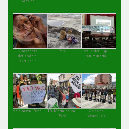
México
Amazonía
Perú
Valle del Elqui
defiende su
sin minería.
territorio
Vale mata, Brasil
Tía María no va !
Orinoco,
Perú
Venezuela