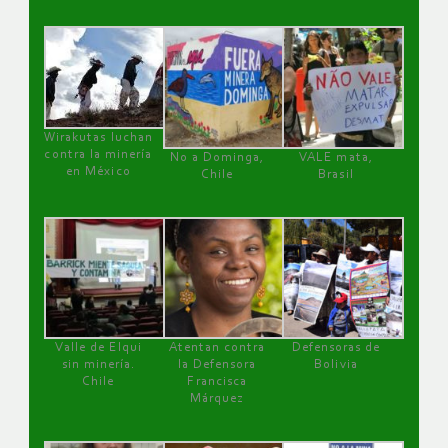
Wirakutas luchan
contra la minería
No a Dominga,
VALE mata,
en México
Chile
Brasil
Valle de Elqui
Atentan contra
Defensoras de
sin minería.
la Defensora
Bolivia
Chile
Francisca
Márquez