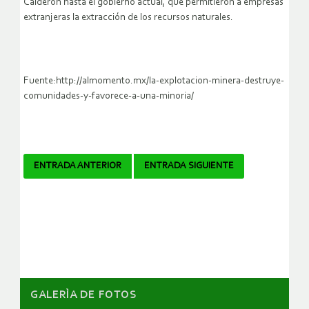
Calderón hasta el gobierno actual, que permitieron a empresas
extranjeras la extracción de los recursos naturales.
Fuente:http://almomento.mx/la-explotacion-minera-destruye-
comunidades-y-favorece-a-una-minoria/
Navegador
ENTRADA ANTERIOR
ENTRADA SIGUIENTE
de
artículos
GALERÌA DE FOTOS