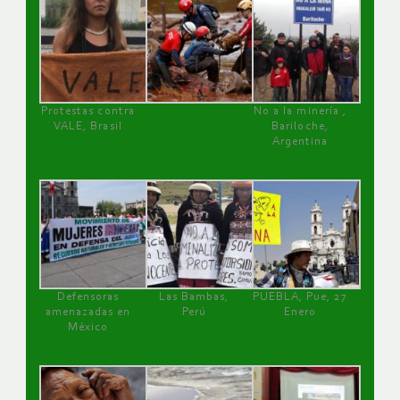
Protestas contra
No a la minería ,
VALE, Brasil
Bariloche,
Argentina
Defensoras
Las Bambas,
PUEBLA, Pue, 27
amenazadas en
Perú
Enero
México