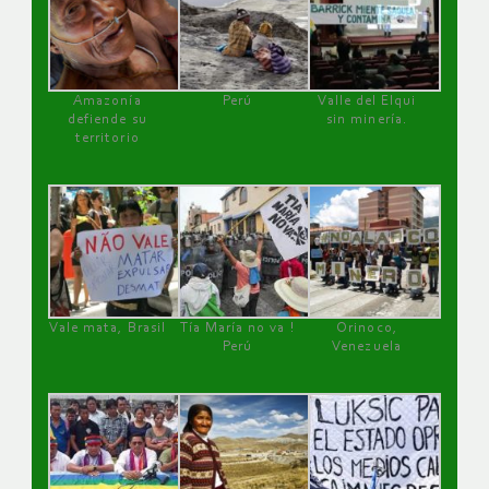
Amazonía
Perú
Valle del Elqui
defiende su
sin minería.
territorio
Vale mata, Brasil
Tía María no va !
Orinoco,
Perú
Venezuela