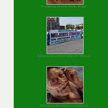
Protestas contra VALE, Brasil
Defensoras amenazadas en México
Amazonía defiende su territorio