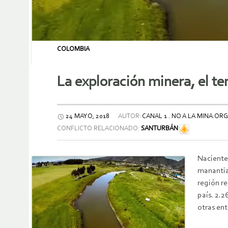
COLOMBIA
La exploración minera, el t
24 MAYO, 2018
AUTOR:
CANAL 1 . NO A LA MINA.ORG
CONFLICTO RELACIONADO:
SANTURBÁN
Nacientes
manantia
región re
país. 2.2
otras en