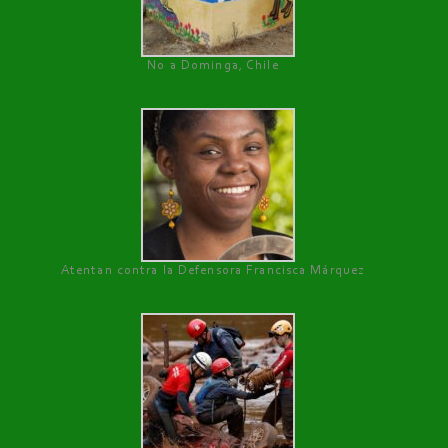
No a Dominga, Chile
Atentan contra la Defensora Francisca Márquez