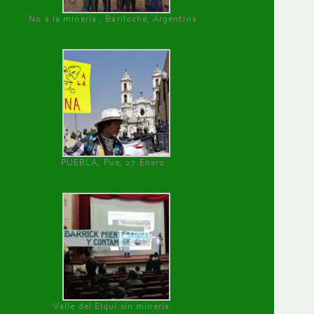
No a la minería , Bariloche, Argentina
PUEBLA, Pue, 27 Enero
Valle del Elqui sin minería.