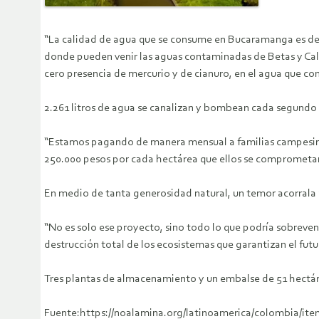
“La calidad de agua que se consume en Bucaramanga es de 
donde pueden venir las aguas contaminadas de Betas y Calif
cero presencia de mercurio y de cianuro, en el agua que 
2.261 litros de agua se canalizan y bombean cada segundo 
“Estamos pagando de manera mensual a familias campesinas
250.000 pesos por cada hectárea que ellos se comprometan
En medio de tanta generosidad natural, un temor acorrala 
“No es solo ese proyecto, sino todo lo que podría sobreveni
destrucción total de los ecosistemas que garantizan el fu
Tres plantas de almacenamiento y un embalse de 51 hectárea
Fuente:https://noalamina.org/latinoamerica/colombia/it