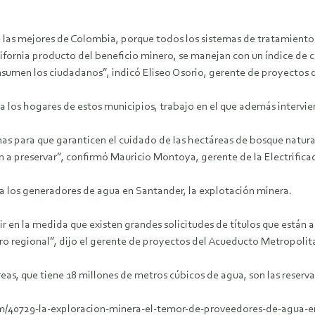
las mejores de Colombia, porque todos los sistemas de tratamiento 
ornia producto del beneficio minero, se manejan con un índice de ca
consumen los ciudadanos”, indicó Eliseo Osorio, gerente de proyect
a los hogares de estos municipios, trabajo en el que además intervie
 para que garanticen el cuidado de las hectáreas de bosque natural
 a preservar”, confirmó Mauricio Montoya, gerente de la Electrifica
a los generadores de agua en Santander, la explotación minera.
r en la medida que existen grandes solicitudes de títulos que están a
turo regional”, dijo el gerente de proyectos del Acueducto Metropol
s, que tiene 18 millones de metros cúbicos de agua, son las reserva
em/40729-la-exploracion-minera-el-temor-de-proveedores-de-agua-e