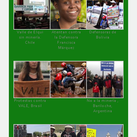
Valle de Elqui
Atentan contra
Defensoras de
sin minería.
la Defensora
Bolivia
Chile
Francisca
Márquez
Protestas contra
No a la minería ,
VALE, Brasil
Bariloche,
Argentina