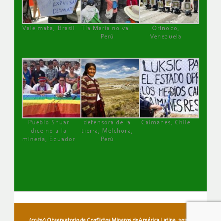
Vale mata, Brasil
Tía María no va !
Orinoco,
Perú
Venezuela
Pueblo Shuar
defensora de la
Caimanes, Chile
dice no a la
tierra, Melchora,
minería, Ecuador
Perú
(cc-by) Observatorio de Conflictos Mineros de América Latina, 2026