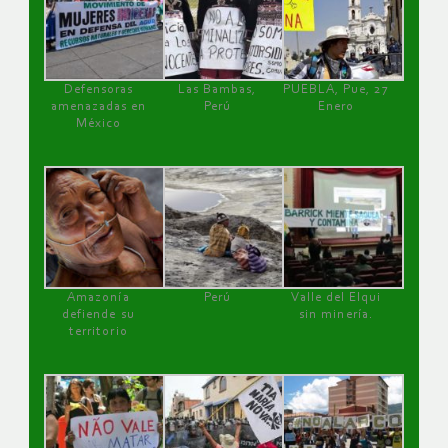
Defensoras
Las Bambas,
PUEBLA, Pue, 27
amenazadas en
Perú
Enero
México
Amazonía
Perú
Valle del Elqui
defiende su
sin minería.
territorio