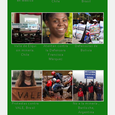
en México
Chile
Brasil
Valle de Elqui
Atentan contra
Defensoras de
sin minería.
la Defensora
Bolivia
Chile
Francisca
Márquez
Protestas contra
No a la minería ,
VALE, Brasil
Bariloche,
Argentina