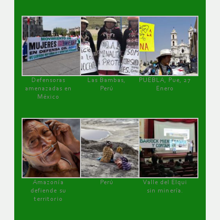
Defensoras
Las Bambas,
PUEBLA, Pue, 27
amenazadas en
Perú
Enero
México
Amazonía
Perú
Valle del Elqui
defiende su
sin minería.
territorio