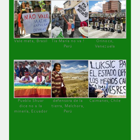
Vale mata, Brasil
Tía María no va !
Orinoco,
Perú
Venezuela
Pueblo Shuar
defensora de la
Caimanes, Chile
dice no a la
tierra, Melchora,
minería, Ecuador
Perú