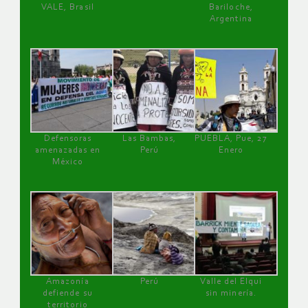
VALE, Brasil
Bariloche,
Argentina
Defensoras
Las Bambas,
PUEBLA, Pue, 27
amenazadas en
Perú
Enero
México
Amazonía
Perú
Valle del Elqui
defiende su
sin minería.
territorio