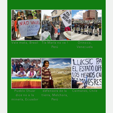
Vale mata, Brasil
Tía María no va !
Orinoco,
Perú
Venezuela
Pueblo Shuar
defensora de la
Caimanes, Chile
dice no a la
tierra, Melchora,
minería, Ecuador
Perú