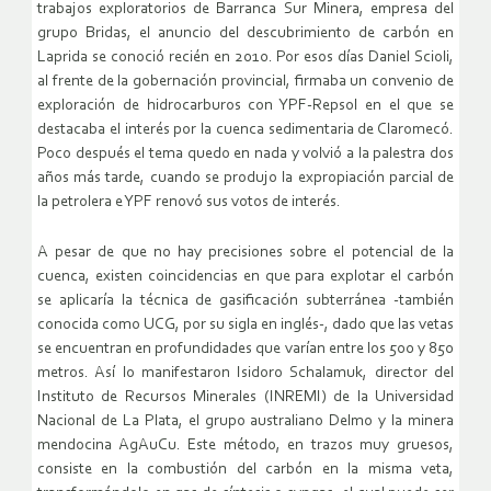
trabajos exploratorios de Barranca Sur Minera, empresa del
grupo Bridas, el anuncio del descubrimiento de carbón en
Laprida se conoció recién en 2010. Por esos días Daniel Scioli,
al frente de la gobernación provincial, firmaba un convenio de
exploración de hidrocarburos con YPF-Repsol en el que se
destacaba el interés por la cuenca sedimentaria de Claromecó.
Poco después el tema quedo en nada y volvió a la palestra dos
años más tarde, cuando se produjo la expropiación parcial de
la petrolera e YPF renovó sus votos de interés.
A pesar de que no hay precisiones sobre el potencial de la
cuenca, existen coincidencias en que para explotar el carbón
se aplicaría la técnica de gasificación subterránea -también
conocida como UCG, por su sigla en inglés-, dado que las vetas
se encuentran en profundidades que varían entre los 500 y 850
metros. Así lo manifestaron Isidoro Schalamuk, director del
Instituto de Recursos Minerales (INREMI) de la Universidad
Nacional de La Plata, el grupo australiano Delmo y la minera
mendocina AgAuCu. Este método, en trazos muy gruesos,
consiste en la combustión del carbón en la misma veta,