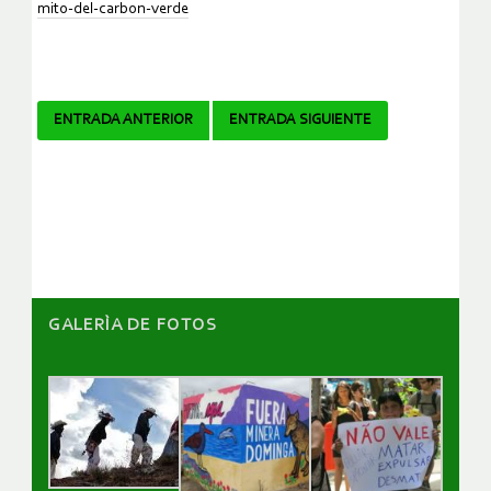
mito-del-carbon-verde
Navegador
ENTRADA ANTERIOR
ENTRADA SIGUIENTE
de
artículos
GALERÌA DE FOTOS