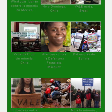
Wirakutas luchan
contra la minería
No a Dominga,
VALE mata,
en México
Chile
Brasil
Valle de Elqui
Atentan contra
Defensoras de
sin minería.
la Defensora
Bolivia
Chile
Francisca
Márquez
Protestas contra
No a la minería ,