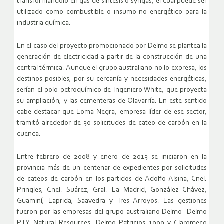
transformándolo en gas de síntesis o syngas, el cual puede ser
utilizado como combustible o insumo no energético para la
industria química.
En el caso del proyecto promocionado por Delmo se plantea la
generación de electricidad a partir de la construcción de una
central térmica. Aunque el grupo australiano no lo expresa, los
destinos posibles, por su cercanía y necesidades energéticas,
serían el polo petroquímico de Ingeniero White, que proyecta
su ampliación, y las cementeras de Olavarría. En este sentido
cabe destacar que Loma Negra, empresa líder de ese sector,
tramitó alrededor de 30 solicitudes de cateo de carbón en la
cuenca.
Entre febrero de 2008 y enero de 2013 se iniciaron en la
provincia más de un centenar de expedientes por solicitudes
de cateos de carbón en los partidos de Adolfo Alsina, Cnel.
Pringles, Cnel. Suárez, Gral. La Madrid, González Chávez,
Guaminí, Laprida, Saavedra y Tres Arroyos. Las gestiones
fueron por las empresas del grupo australiano Delmo -Delmo
PTY Natural Resources, Delmo Patricios 1000 y Claromeco