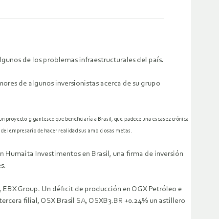
lgunos de los problemas infraestructurales del país.
mores de algunos inversionistas acerca de su grupo
un proyecto gigantesco que beneficiaría a Brasil, que padece una escasez crónica
ad del empresario de hacer realidad sus ambiciosas metas.
 Humaita Investimentos en Brasil, una firma de inversión
s.
a, EBX Group. Un déficit de producción en OGX Petróleo e
rcera filial, OSX Brasil SA, OSXB3.BR +0.24% un astillero