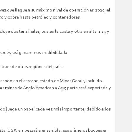
vez que llegue a su máximo nivel de operación en 2020, el
ro y cobre hasta petróleo y contenedores.
cluye dos terminales, una en la costa y otra en alta mar, y
spués; así ganaremos credibilidad».
traer de otras regiones del país.
ncando en el cercano estado de Minas Gerais, incluido
las minas de Anglo American a Açu; parte será exportada y
rudo juega un papel cada vez más importante, debido a los
atista, OSX, empezará a ensamblar sus primeros buques en