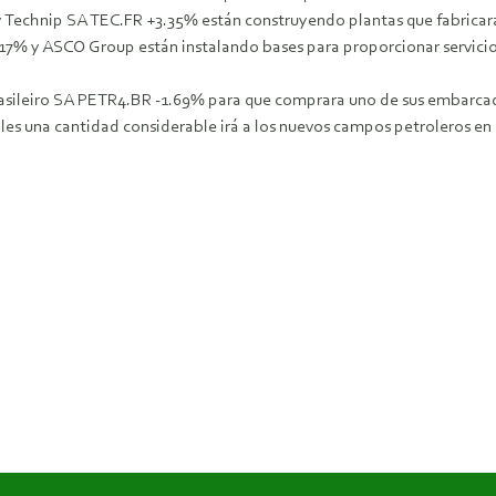
y Technip SA TEC.FR +3.35% están construyendo plantas que fabricará
 -0.17% y ASCO Group están instalando bases para proporcionar servic
 Brasileiro SA PETR4.BR -1.69% para que comprara uno de sus embarca
les una cantidad considerable irá a los nuevos campos petroleros en 