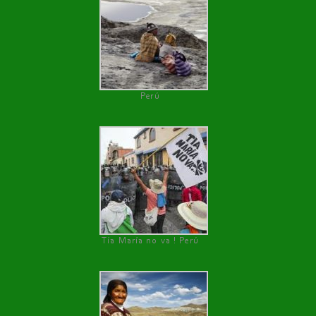
Perú
Tía María no va ! Perú