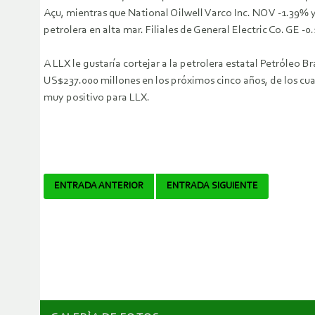
Açu, mientras que National Oilwell Varco Inc. NOV -1.39% 
petrolera en alta mar. Filiales de General Electric Co. GE
A LLX le gustaría cortejar a la petrolera estatal Petróleo
US$237.000 millones en los próximos cinco años, de los cua
muy positivo para LLX.
Navegador
ENTRADA ANTERIOR
ENTRADA SIGUIENTE
de
artículos