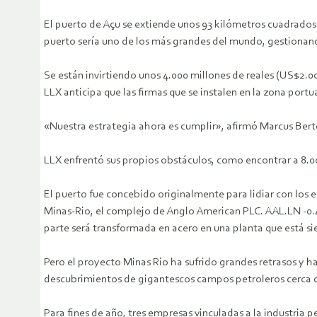
El puerto de Açu se extiende unos 93 kilómetros cuadrados 
puerto sería uno de los más grandes del mundo, gestionand
Se están invirtiendo unos 4.000 millones de reales (US$2.000
LLX anticipa que las firmas que se instalen en la zona port
«Nuestra estrategia ahora es cumplir», afirmó Marcus Ber
LLX enfrentó sus propios obstáculos, como encontrar a 8.000
El puerto fue concebido originalmente para lidiar con los 
Minas-Rio, el complejo de Anglo American PLC. AAL.LN -0.4
parte será transformada en acero en una planta que está s
Pero el proyecto Minas Rio ha sufrido grandes retrasos y h
descubrimientos de gigantescos campos petroleros cerca de
Para fines de año, tres empresas vinculadas a la industria