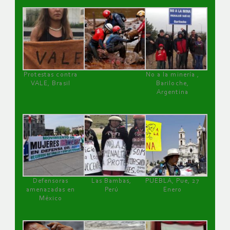
Protestas contra
No a la minería ,
VALE, Brasil
Bariloche,
Argentina
Defensoras
Las Bambas,
PUEBLA, Pue, 27
amenazadas en
Perú
Enero
México