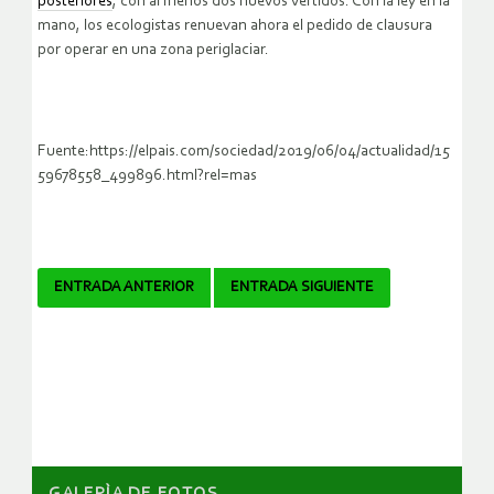
posteriores
, con al menos dos nuevos vertidos. Con la ley en la
mano, los ecologistas renuevan ahora el pedido de clausura
por operar en una zona periglaciar.
Fuente:https://elpais.com/sociedad/2019/06/04/actualidad/15
59678558_499896.html?rel=mas
Navegador
ENTRADA ANTERIOR
ENTRADA SIGUIENTE
de
artículos