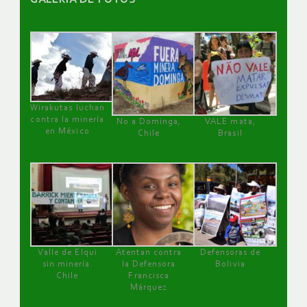
GALERÌA DE FOTOS
Wirakutas luchan
contra la minería
No a Dominga,
VALE mata,
en México
Chile
Brasil
Valle de Elqui
Atentan contra
Defensoras de
sin minería.
la Defensora
Bolivia
Chile
Francisca
Márquez