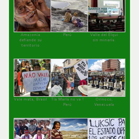
Amazonía
Perú
Valle del Elqui
defiende su
sin minería.
territorio
Vale mata, Brasil
Tía María no va !
Orinoco,
Perú
Venezuela