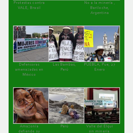
Protestas contra
No a la minería ,
VALE, Brasil
Bariloche,
Argentina
Defensoras
Las Bambas,
PUEBLA, Pue, 27
amenazadas en
Perú
Enero
México
Amazonía
Perú
Valle del Elqui
defiende su
sin minería.