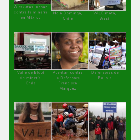
Wirakutas luchan
contra la minería
No a Dominga,
VALE mata,
en México
Chile
Brasil
Valle de Elqui
Atentan contra
Defensoras de
sin minería.
la Defensora
Bolivia
Chile
Francisca
Márquez