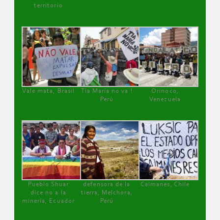
territorio
Vale mata, Brasil
Tía María no va !
Orinoco,
Perú
Venezuela
Pueblo Shuar
defensora de la
Caimanes, Chile
dice no a la
tierra, Melchora,
minería, Ecuador
Perú