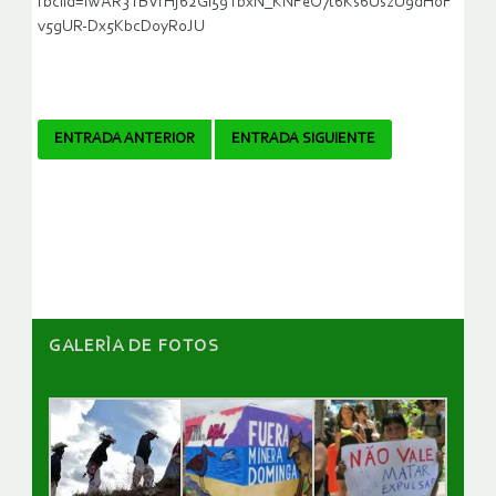
fbclid=IwAR3TBVfHj62Gl59TbxN_KNFeO7t6Ks6UszU9dH0F
v5gUR-Dx5KbcD0yR0JU
Navegador
ENTRADA ANTERIOR
ENTRADA SIGUIENTE
de
artículos
GALERÌA DE FOTOS